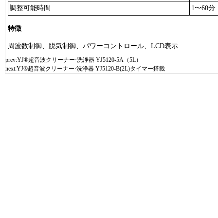
調整可能時間
1〜60分
特徴
周波数制御、脱気制御、パワーコントロール、LCD表示
prev:
YJ®超音波クリーナー·洗浄器 YJ5120-5A（5L）
next:
YJ®超音波クリーナー·洗浄器 YJ5120-B(2L)タイマー搭載