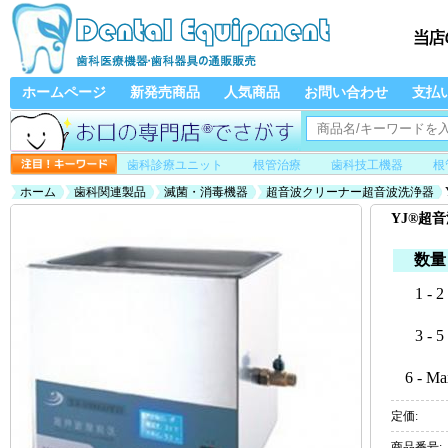
ホームページ
新発売商品
人気商品
お問い合わせ
支払
歯科診療ユニット
根管治療
歯科技工機器
根
ホーム
歯科関連製品
滅菌・消毒機器
超音波クリーナー超音波洗浄器
YJ®超音
数量
1 - 2
3 - 5
6 - Ma
定価:
商品番号: