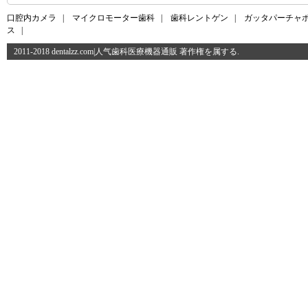
口腔内カメラ
|
マイクロモーター歯科
|
歯科レントゲン
|
ガッタパーチャ
ス
|
2011-2018 dentalzz.com|人气歯科医療機器通販 著作権を属する.