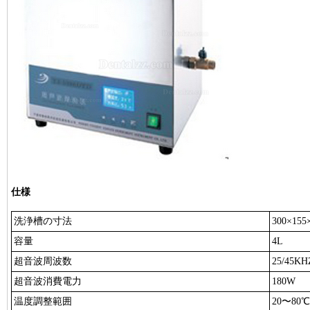
仕様
洗浄槽の寸法
300×155
容量
4L
超音波周波数
25/45KH
超音波消費電力
180W
温度調整範囲
20〜80℃