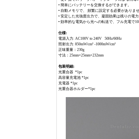
• 簡単にバッテリーを交換するができます。
• 自動メモリで、 頻繁に設定する必要がありま
• 安定した光強度出力で、凝固効果は残りの電
• 効率的な電気から光への転送で、フル充電で1
仕様:
電源入力: AC100V to 240V 50Hz/60Hz
照射出力: 850mW/cm² -1000mW/cm²
正味重量：230g
寸法：25mm×25mm×232mm
包装明細:
光重合器 *1pc
高容量充電池 *1pc
充電器 *1pc
光重合器ホルダー*1pc