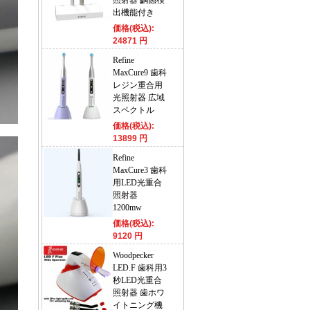
照射器 齲蝕検
出機能付き
価格(税込):
24871 円
Refine
MaxCure9 歯科
レジン重合用
光照射器 広域
スペクトル
価格(税込):
13899 円
Refine
MaxCure3 歯科
用LED光重合
照射器
1200mw
価格(税込):
9120 円
Woodpecker
LED.F 歯科用3
秒LED光重合
照射器 歯ホワ
イトニング機