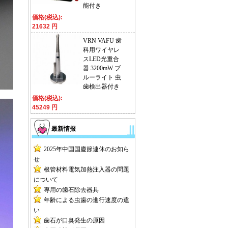
能付き
価格(税込):
21632 円
VRN VAFU 歯
科用ワイヤレ
スLED光重合
器 3200mW ブ
ルーライト 虫
歯検出器付き
価格(税込):
45249 円
最新情报
2025年中国国慶節連休のお知ら
せ
根管材料電気加熱注入器の問題
について
専用の歯石除去器具
年齢による虫歯の進行速度の違
い
歯石が口臭発生の原因