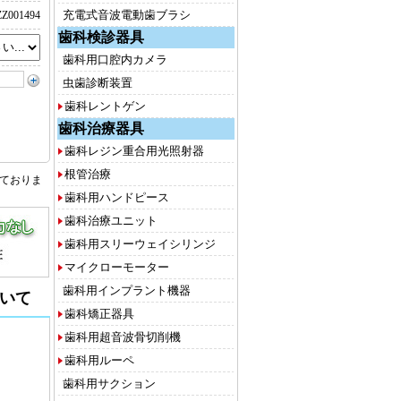
充電式音波電動歯ブラシ
Z001494
歯科検診器具
歯科用口腔内カメラ
虫歯診断装置
歯科レントゲン
歯科治療器具
歯科レジン重合用光照射器
根管治療
しておりま
歯科用ハンドピース
歯科治療ユニット
歯科用スリーウェイシリンジ
マイクローモーター
歯科用インプラント機器
いて
歯科矯正器具
歯科用超音波骨切削機
歯科用ルーペ
歯科用サクション