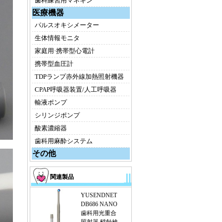
歯科練習用マネキン
医療機器
パルスオキシメーター
生体情報モニタ
家庭用·携帯型心電計
携帯型血圧計
TDPランプ赤外線加熱照射機器
CPAP呼吸器装置/人工呼吸器
輸液ポンプ
シリンジポンプ
酸素濃縮器
歯科用麻酔システム
その他
関連製品
YUSENDNET
DB686 NANO
歯科用光重合