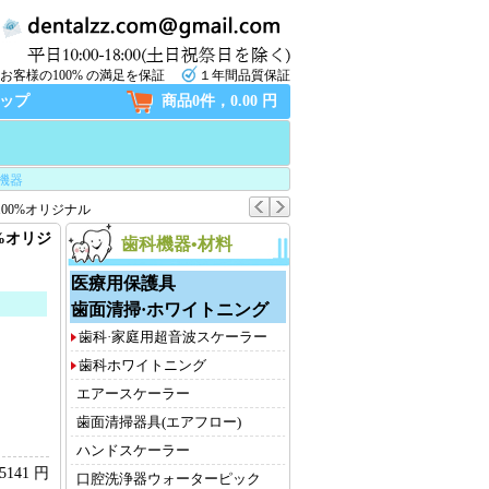
お客様の100% の満足を保証
１年間品質保証
ップ
商品0件，0.00 円
機器
 100%オリジナル
0%オリジ
歯科機器•材料
医療用保護具
歯面清掃·ホワイトニング
歯科·家庭用超音波スケーラー
歯科ホワイトニング
エアースケーラー
歯面清掃器具(エアフロー)
ハンドスケーラー
5141 円
口腔洗浄器ウォーターピック