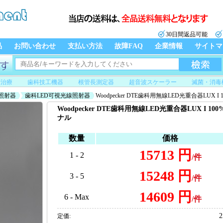
30日間返品可能
品
お問い合わせ
支払い方法
故障FAQ
企業情報
サイトマ
管治療
歯科技工機器
根管長測定器
超音波スケーラー
滅菌・消毒
照射器
歯科LED可視光線照射器
Woodpecker DTE歯科用無線LED光重合器LUX I
Woodpecker DTE歯科用無線LED光重合器LUX I 10
ナル
数量
価格
15713 円
1 - 2
/件
15248 円
3 - 5
/件
14609 円
6 - Max
/件
2
定価: