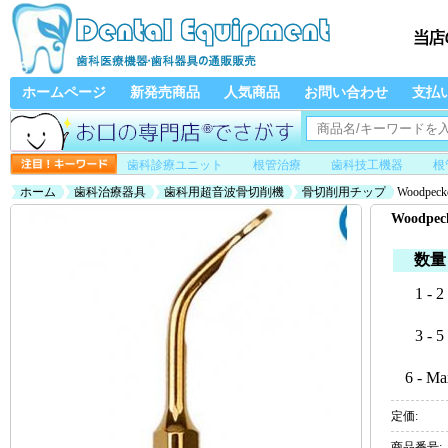
ホームページ
新発売商品
人気商品
お問い合わせ
支払
歯科診療ユニット
根管治療
歯科技工機器
根
ホーム
歯科治療器具
歯科用超音波骨切削機
骨切削用チップ
Woodpe
Woodp
数量
1 - 2
3 - 5
6 - Ma
定価:
商品番号: