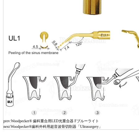
prev:
Woodpecker® 歯科重合用LED光重合器 Fブルーライト
next:
Woodpecker®歯科外科用超音波骨切削器「Ultrasurgery」