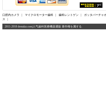
口腔内カメラ
|
マイクロモーター歯科
|
歯科レントゲン
|
ガッタパーチャ
ス
|
2011-2018 dentalzz.com|人气歯科医療機器通販 著作権を属する.