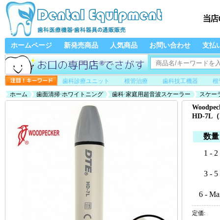
ホームページ
新発売商品
人気商品
お問い合わせ
支払
歯科診療ユニット
根管治療
歯科技工機器
根
ホーム
歯面清掃·ホワイトニング
歯科·家庭用超音波スケーラー
スケー
リーズ）
Wood
HD-7L
数量
1 - 2
3 - 5
6 - Ma
定価: