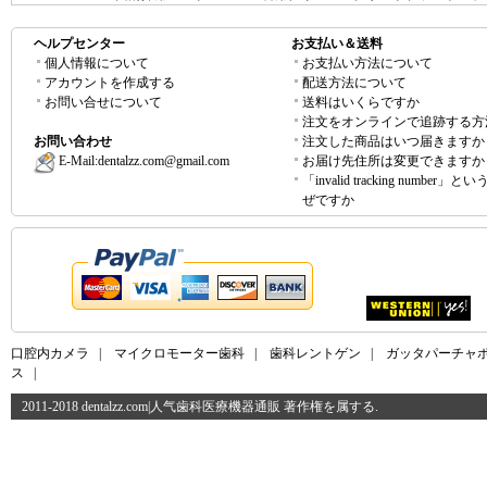
ヘルプセンター
お支払い＆送料
個人情報について
お支払い方法について
アカウントを作成する
配送方法について
お問い合せについて
送料はいくらですか
注文をオンラインで追跡する方
お問い合わせ
注文した商品はいつ届きますか
E-Mail:
dentalzz.com@gmail.com
お届け先住所は変更できますか
「invalid tracking number」
ぜですか
口腔内カメラ
|
マイクロモーター歯科
|
歯科レントゲン
|
ガッタパーチャ
ス
|
2011-2018 dentalzz.com|人气歯科医療機器通販 著作権を属する.