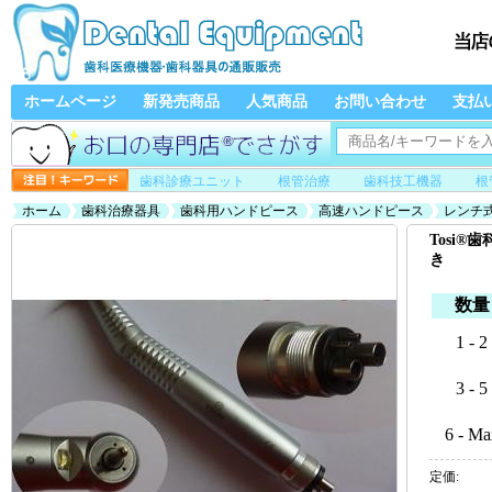
ホームページ
新発売商品
人気商品
お問い合わせ
支払
歯科診療ユニット
根管治療
歯科技工機器
根
ホーム
歯科治療器具
歯科用ハンドピース
高速ハンドピース
レンチ
Tosi
き
数量
1 - 2
3 - 5
6 - Ma
定価: