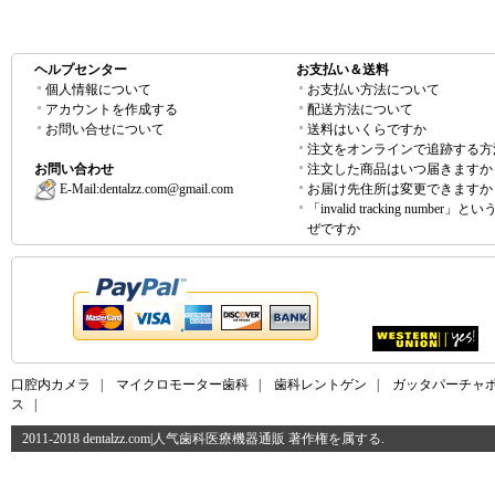
ヘルプセンター
お支払い＆送料
個人情報について
お支払い方法について
アカウントを作成する
配送方法について
お問い合せについて
送料はいくらですか
注文をオンラインで追跡する方
お問い合わせ
注文した商品はいつ届きますか
E-Mail:
dentalzz.com@gmail.com
お届け先住所は変更できますか
「invalid tracking number」
ぜですか
口腔内カメラ
|
マイクロモーター歯科
|
歯科レントゲン
|
ガッタパーチャ
ス
|
2011-2018 dentalzz.com|人气歯科医療機器通販 著作権を属する.