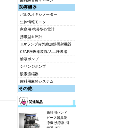
歯科練習用マネキン
医療機器
パルスオキシメーター
生体情報モニタ
家庭用·携帯型心電計
携帯型血圧計
TDPランプ赤外線加熱照射機器
CPAP呼吸器装置/人工呼吸器
輸液ポンプ
シリンジポンプ
酸素濃縮器
歯科用麻酔システム
その他
関連製品
歯科用ハンド
ピース器具洗
浄機 洗浄器 消