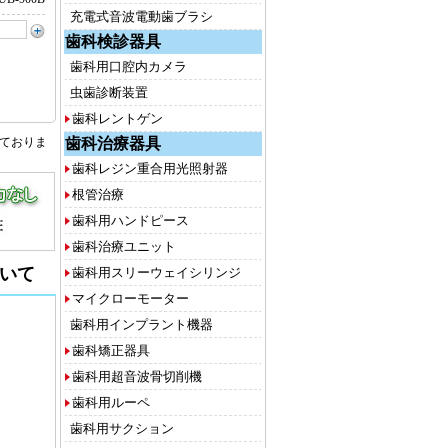
充電式音波電動歯ブラシ
歯科検診器具
歯科用口腔内カメラ
虫歯診断装置
歯科レントゲン
歯科治療器具
しておりま
歯科レジン重合用光照射器
根管治療
歯科用ハンドピース
歯科治療ユニット
いて
歯科用スリーウェイシリンジ
マイクローモーター
歯科用インプラント機器
歯科矯正器具
歯科用超音波骨切削機
歯科用ルーペ
歯科用サクション