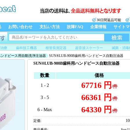
30日間返品可能
品
お問い合わせ
支払い方法
故障FAQ
企業情報
サイトマ
管治療
歯科技工機器
根管長測定器
超音波スケーラー
滅菌・消毒
ハンドピース用自動洗浄注油器
SUN®LUB-900B歯科用ハンドピース自動注油器
SUN®LUB-900B歯科用ハンドピース自動注油器
数量
価格
67716 円
1 - 2
/件
66361 円
3 - 5
/件
64330 円
6 - Max
/件
10
定価:
商品番号:
Sun 