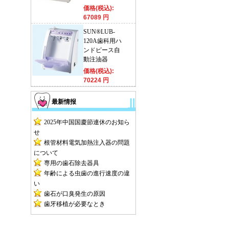
価格(税込):
67089 円
SUN®LUB-
120A歯科用ハ
ンドピース自
動注油器
価格(税込):
70224 円
最新情报
2025年中国国慶節連休のお知ら
せ
根管材料電気加熱注入器の問題
について
専用の歯石除去器具
年齢による虫歯の進行速度の違
い
歯石が口臭発生の原因
歯牙移植が必要なとき