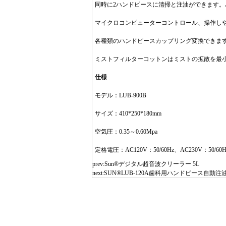
同時に2ハンドピースに清掃と注油ができます
マイクロコンピューターコントロール、操作し
各種類のハンドピースカップリング変換できま
ミストフィルターコットンはミストの拡散を最
仕様
モデル：LUB-900B
サイズ：410*250*180mm
空気圧：0.35～0.60Mpa
定格電圧：AC120V：50/60Hz、AC230V：50/60H
prev:
Sun®デジタル超音波クリーラー 5L
next:
SUN®LUB-120A歯科用ハンドピース自動注