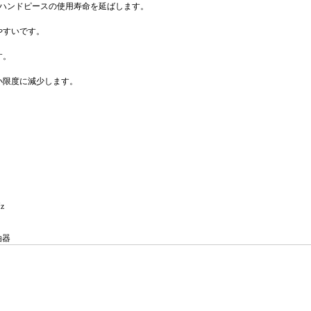
。ハンドピースの使用寿命を延ばします。
やすいです。
す。
小限度に減少します。
z
油器