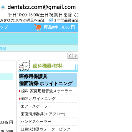
お客様の100% の満足を保証
１年間品質保証
ップ
商品0件，0.00 円
機器
歯科機器•材料
医療用保護具
歯面清掃·ホワイトニング
歯科·家庭用超音波スケーラー
歯科ホワイトニング
エアースケーラー
歯面清掃器具(エアフロー)
ハンドスケーラー
8346 円
口腔洗浄器ウォーターピック
LUB-900B