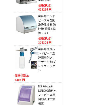
毒器 160L
価格(税込):
423225 円
歯科用ハンド
ピース用自動
洗浄注油器 洗
浄機 潤滑＆洗
浄 2 in 1
価格(税込):
304304 円
歯科用低速ハ
ンドピース洗
浄潤滑剤クリ
ーナー 注油プ
レスエアボタ
ン
価格(税込):
6395 円
HS-Woson®
LUB909歯科ハ
ンドピース用
自動洗浄注油
装置