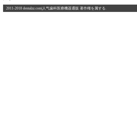
2011-2018 dentalzz.com|人气歯科医療機器通販 著作権を属する.