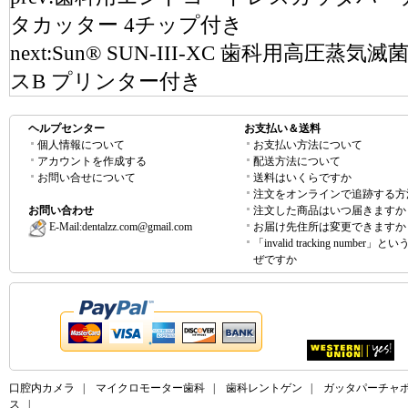
タカッター 4チップ付き
next:
Sun® SUN-III-XC 歯科用高圧蒸気滅
スB プリンター付き
ヘルプセンター
お支払い＆送料
個人情報について
お支払い方法について
アカウントを作成する
配送方法について
お問い合せについて
送料はいくらですか
注文をオンラインで追跡する方
お問い合わせ
注文した商品はいつ届きますか
E-Mail:
dentalzz.com@gmail.com
お届け先住所は変更できますか
「invalid tracking number」
ぜですか
口腔内カメラ
|
マイクロモーター歯科
|
歯科レントゲン
|
ガッタパーチャ
ス
|