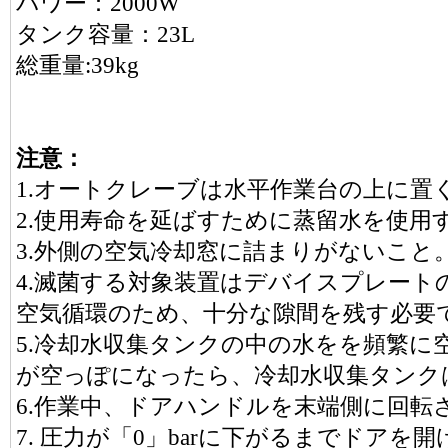
パワー：2000W
タンク容量：23L
総重量:39kg
注意：
1.オートクレーブは水平作業台の上に置
2.使用寿命を延ばすために蒸留水を使用
3.外側の空気冷却窓に詰まりがないこと
4.滅菌する対象装置はデバイスプレート
空気循環のため、十分な隙間を残す必要
5.冷却水収集タンクの中の水をを頻繁に
が空っぽになったら、冷却水収集タンク
6.作業中、ドアハンドルを末端側に回転
7. 圧力が「0」barに下がるまでドアを