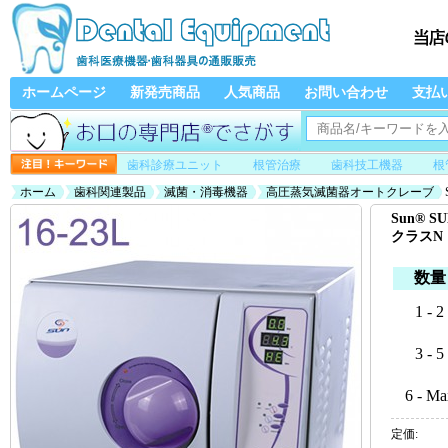
ホームページ
新発売商品
人気商品
お問い合わせ
支払
歯科診療ユニット
根管治療
歯科技工機器
根
ホーム
歯科関連製品
滅菌・消毒機器
高圧蒸気滅菌器オートクレーブ
Sun® 
クラスN
数量
1 - 2
3 - 5
6 - Ma
定価: