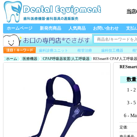
ホームページ
新発売商品
人気商品
お問い合わせ
支払
歯科診療ユニット
根管治療
歯科技工機器
根
ホーム
医療機器
CPAP呼吸器装置/人工呼吸器
RESmart® CPAP人工呼
RESma
数量
1 - 2
3 - 5
6 - Ma
定価:
商品番号: