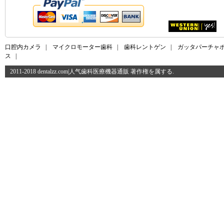
口腔内カメラ
|
マイクロモーター歯科
|
歯科レントゲン
|
ガッタパーチャ
ス
|
2011-2018 dentalzz.com|人气歯科医療機器通販 著作権を属する.