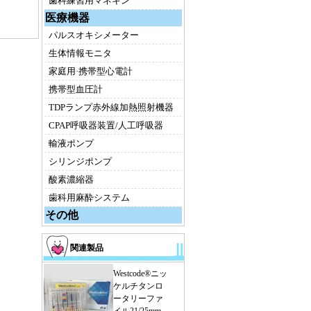
歯科練習用マネキン
医療機器
パルスオキシメーター
生体情報モニタ
家庭用·携帯型心電計
携帯型血圧計
TDPランプ赤外線加熱照射機器
CPAP呼吸器装置/人工呼吸器
輸液ポンプ
シリンジポンプ
酸素濃縮器
歯科用麻酔システム
その他
関連製品
Westcode®ニッ
ケルチタンロ
ータリーファ