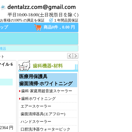
お客様の100% の満足を保証
１年間品質保証
ップ
商品0件，0.00 円
機器
ット
ァイル 6
歯科機器•材料
医療用保護具
歯面清掃·ホワイトニング
歯科·家庭用超音波スケーラー
歯科ホワイトニング
エアースケーラー
歯面清掃器具(エアフロー)
ハンドスケーラー
2364 円
口腔洗浄器ウォーターピック