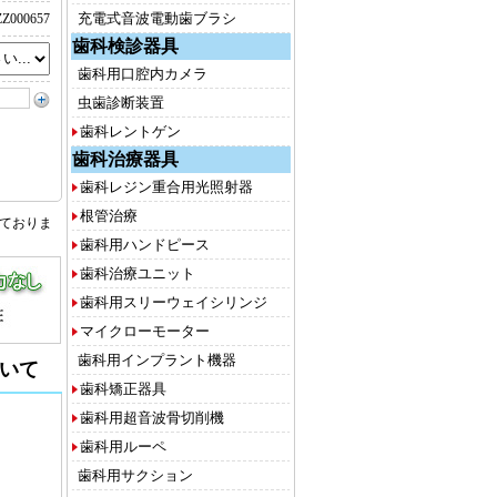
充電式音波電動歯ブラシ
Z000657
歯科検診器具
歯科用口腔内カメラ
虫歯診断装置
歯科レントゲン
歯科治療器具
歯科レジン重合用光照射器
根管治療
しておりま
歯科用ハンドピース
歯科治療ユニット
歯科用スリーウェイシリンジ
マイクローモーター
歯科用インプラント機器
いて
歯科矯正器具
歯科用超音波骨切削機
歯科用ルーペ
歯科用サクション