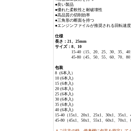
●良い製品
●優れた柔軟性と耐破壊性
●高品質の切削効率
●三角形の断面を持つ
●エンジンファイルが推奨される回転速度は250
仕様
長さ：21、25mm
サイズ：8、10
15-40（15、20、25、30、35、4
45-80（45、50、55、60、70、8
包装
8 (6本入）
10 (6本入)
15 (6本入)
20 (6本入)
25 (6本入)
30 (6本入)
35 (6本入)
40 (6本入)
15-40（15x1、20x1、25x1、30x1、35x1、
45-80（45x1、50x1、55x1、60x1、70x1、
＊ご注文の時、備考欄に包装を指定して