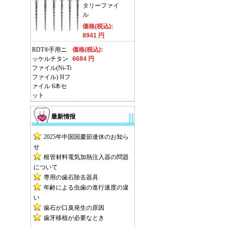
タリーファイ
ル
価格(税込):
8941 円
RDT®手用ニ
価格(税込):
ッケルチタン
6684 円
ファイル(Ni-Ti
ファイル) Hフ
ァイル 6本セ
ット
最新情报
2025年中国国慶節連休のお知ら
せ
根管材料電気加熱注入器の問題
について
専用の歯石除去器具
年齢による虫歯の進行速度の違
い
歯石が口臭発生の原因
歯牙移植が必要なとき