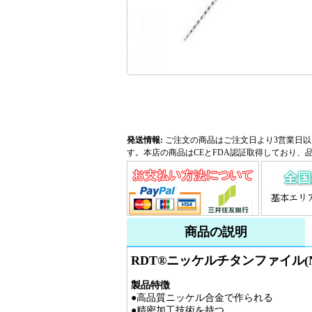
発送情報:
ご注文の商品はご注文日より3営業日以
す。本店の商品はCEとFDA認証取得しており、
商品の説明
RDT®ニッケルチタンファイル(N
製品特徴
●高品質ニッケル合金で作られる
●精密加工技術を持つ