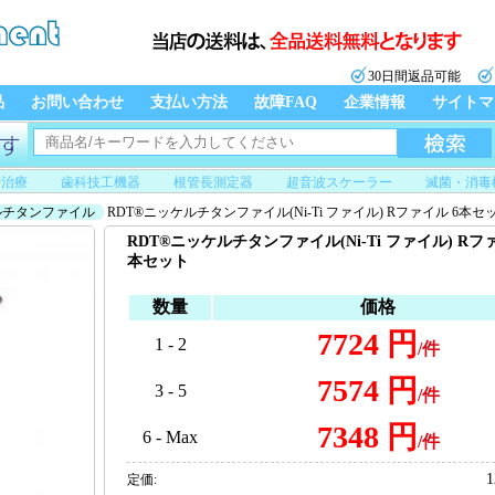
30日間返品可能
品
お問い合わせ
支払い方法
故障FAQ
企業情報
サイトマ
管治療
歯科技工機器
根管長測定器
超音波スケーラー
滅菌・消毒
ルチタンファイル
RDT®ニッケルチタンファイル(Ni-Ti ファイル) Rファイル 6本セ
RDT®ニッケルチタンファイル(Ni-Ti ファイル) Rフ
本セット
数量
価格
7724 円
1 - 2
/件
7574 円
3 - 5
/件
7348 円
6 - Max
/件
1
定価: