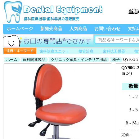
ホームページ
新発売商品
人気商品
お問い合わせ
支払
歯科診療ユニット
根管治療
歯科技工機器
根
ホーム
歯科関連製品
クリニック家具・インテリア用品
椅子
QY90G-
QY90G
ョン）
数量
1 - 2
3 - 5
6 - Ma
定価: