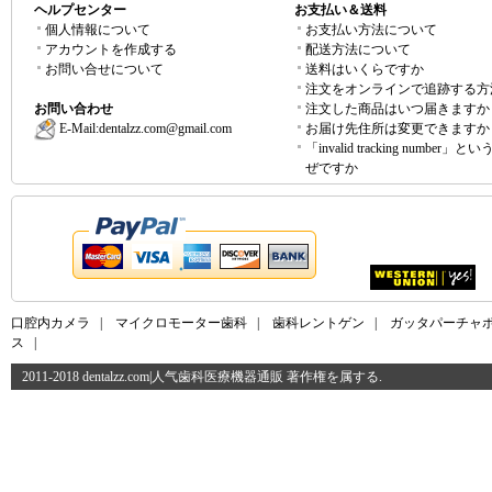
ヘルプセンター
お支払い＆送料
個人情報について
お支払い方法について
アカウントを作成する
配送方法について
お問い合せについて
送料はいくらですか
注文をオンラインで追跡する方
お問い合わせ
注文した商品はいつ届きますか
E-Mail:
dentalzz.com@gmail.com
お届け先住所は変更できますか
「invalid tracking number」
ぜですか
口腔内カメラ
|
マイクロモーター歯科
|
歯科レントゲン
|
ガッタパーチャ
ス
|
2011-2018 dentalzz.com|人气歯科医療機器通販 著作権を属する.