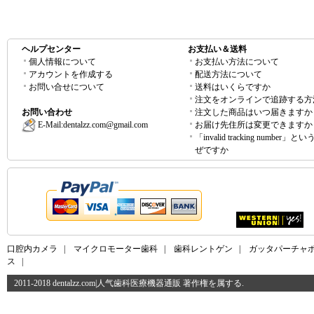
ヘルプセンター
お支払い＆送料
個人情報について
お支払い方法について
アカウントを作成する
配送方法について
お問い合せについて
送料はいくらですか
注文をオンラインで追跡する方
お問い合わせ
注文した商品はいつ届きますか
E-Mail:
dentalzz.com@gmail.com
お届け先住所は変更できますか
「invalid tracking number」
ぜですか
口腔内カメラ
|
マイクロモーター歯科
|
歯科レントゲン
|
ガッタパーチャ
ス
|
2011-2018 dentalzz.com|人气歯科医療機器通販 著作権を属する.