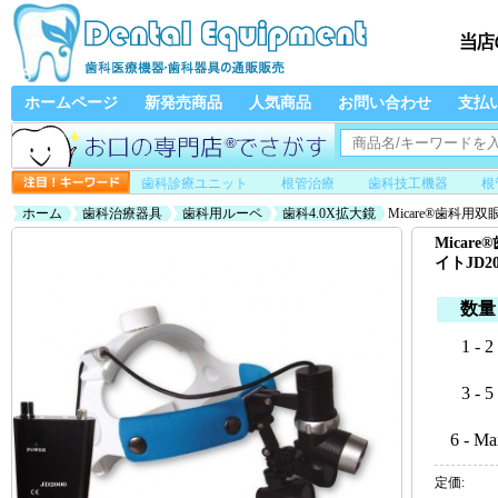
ホームページ
新発売商品
人気商品
お問い合わせ
支払
歯科診療ユニット
根管治療
歯科技工機器
根
ホーム
歯科治療器具
歯科用ルーペ
歯科4.0X拡大鏡
Micare®歯科用双
Mica
イトJD20
数量
1 - 2
3 - 5
6 - Ma
定価: