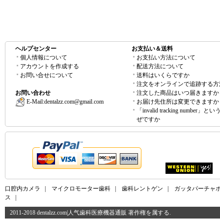
ヘルプセンター
お支払い＆送料
個人情報について
お支払い方法について
アカウントを作成する
配送方法について
お問い合せについて
送料はいくらですか
注文をオンラインで追跡する方
お問い合わせ
注文した商品はいつ届きますか
E-Mail:
dentalzz.com@gmail.com
お届け先住所は変更できますか
「invalid tracking number」
ぜですか
口腔内カメラ
|
マイクロモーター歯科
|
歯科レントゲン
|
ガッタパーチャ
ス
|
2011-2018 dentalzz.com|人气歯科医療機器通販 著作権を属する.