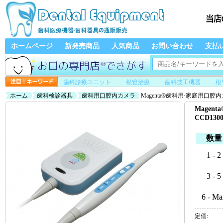
ホームページ
新発売商品
人気商品
お問い合わせ
支払
歯科診療ユニット
根管治療
歯科技工機器
根
ホーム
歯科検診器具
歯科用口腔内カメラ
Magenta®歯科用·家庭用口腔内カメ
Magen
CCD13
数量
1 - 2
3 - 5
6 - Ma
定価: