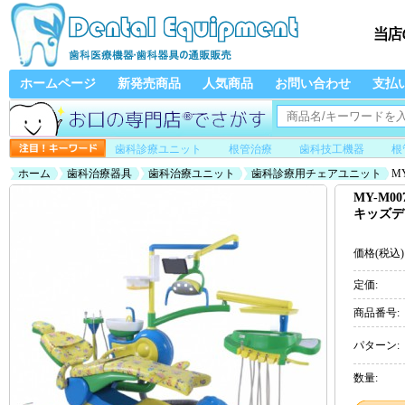
ホームページ
新発売商品
人気商品
お問い合わせ
支払
歯科診療ユニット
根管治療
歯科技工機器
根
ホーム
歯科治療器具
歯科治療ユニット
歯科診療用チェアユニット
M
MY-M
キッズデ
価格(税込)
定価:
商品番号:
パターン:
数量: