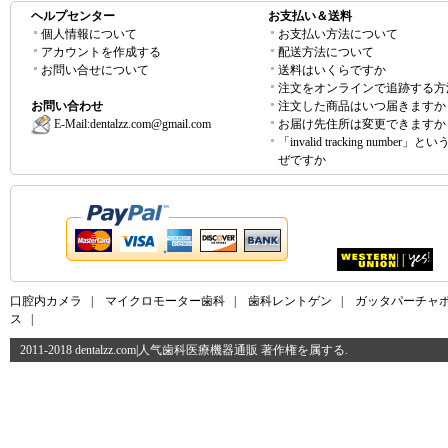
ヘルプセンター
お支払い＆送料
個人情報について
お支払い方法について
アカウントを作成する
配送方法について
お問い合せについて
送料はいくらですか
注文をオンラインで追跡する方
お問い合わせ
注文した商品はいつ届きますか
E-Mail:
dentalzz.com@gmail.com
お届け先住所は変更できますか
「invalid tracking number」
ぜですか
口腔内カメラ
|
マイクロモーター歯科
|
歯科レントゲン
|
ガッタパーチャ
ス
|
2011-2018 dentalzz.com|人气歯科医療機器通販 著作権を属する.