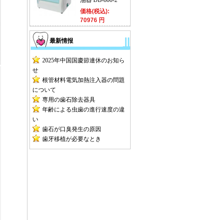
油器 DB-800-2
価格(税込):
70976 円
最新情报
2025年中国国慶節連休のお知ら
せ
根管材料電気加熱注入器の問題
について
専用の歯石除去器具
年齢による虫歯の進行速度の違
い
歯石が口臭発生の原因
歯牙移植が必要なとき