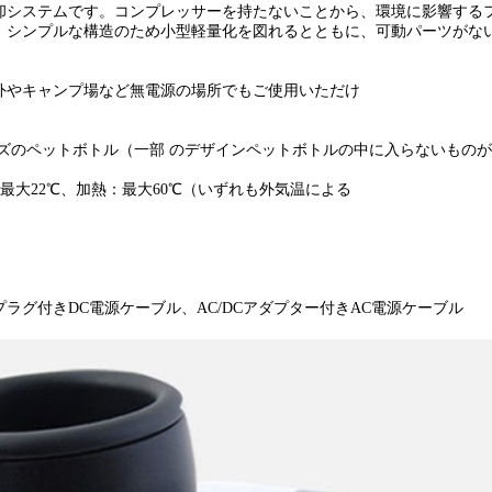
却システムです。コンプレッサーを持たないことから、環境に影響する
、シンプルな構造のため小型軽量化を図れるとともに、可動パーツがな
外やキャンプ場など無電源の場所でもご使用いただけ
同様サイズのペットボトル（一部 のデザインペットボトルの中に入らないもの
最大22℃、加熱：最大60℃（いずれも外気温による
ラグ付きDC電源ケーブル、AC/DCアダプター付きAC電源ケーブル