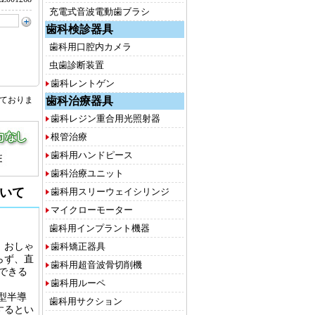
充電式音波電動歯ブラシ
歯科検診器具
歯科用口腔内カメラ
虫歯診断装置
歯科レントゲン
歯科治療器具
しておりま
歯科レジン重合用光照射器
根管治療
歯科用ハンドピース
歯科治療ユニット
いて
歯科用スリーウェイシリンジ
マイクローモーター
歯科用インプラント機器
歯科矯正器具
。おしゃ
らず、直
歯科用超音波骨切削機
できる
歯科用ルーペ
型半導
歯科用サクション
するとい