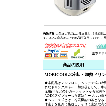
発送情報:
ご注文の商品はご注文日より3営業日以
す。本店の商品はCEとFDA認証取得しており、
商品の説明
MOBICOOL®冷却・加熱ドリン
◆本商品はノンフロン、ペルチェ式の冷温
れなドリンク用冷却・加熱器として、車
流用(車などのシガーソケットから電源
AC/DCアダプターつき電源ケーブルの
◆ペルチェ式とは、冷蔵機能の基となる
体素子を直列に接続し、それに直流電流