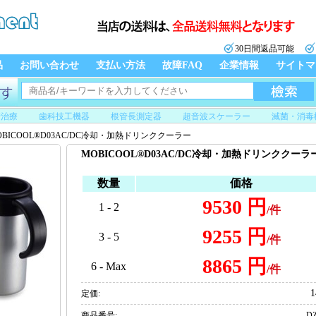
30日間返品可能
品
お問い合わせ
支払い方法
故障FAQ
企業情報
サイトマ
管治療
歯科技工機器
根管長測定器
超音波スケーラー
滅菌・消毒
BICOOL®D03AC/DC冷却・加熱ドリンククーラー
MOBICOOL®D03AC/DC冷却・加熱ドリンククーラ
数量
価格
9530 円
1 - 2
/件
9255 円
3 - 5
/件
8865 円
6 - Max
/件
1
定価:
商品番号:
DZ