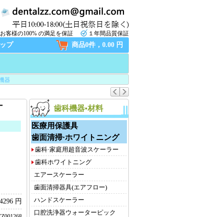
お客様の100% の満足を保証
１年間品質保証
ップ
商品0件，0.00 円
機器
ー
歯科機器•材料
医療用保護具
歯面清掃·ホワイトニング
歯科·家庭用超音波スケーラー
歯科ホワイトニング
エアースケーラー
歯面清掃器具(エアフロー)
ハンドスケーラー
4296 円
口腔洗浄器ウォーターピック
Z001268