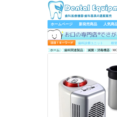
ホームページ
新発売商品
人気商
歯科診療ユニット
根
ホーム
歯科関連製品
滅菌・消毒機器
MO