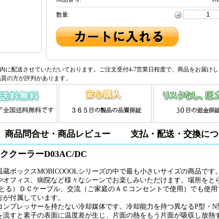
数量:
内に配送させていただいております。ご注文受付4-7営業日程度で、商品をお届け
品質の方が評判があります。
商品問合せ・商品レビュー
支払・配送・交換につ
ククーラーD03AC/DC
蔵ボックスMOBICOOOLシリーズの中で最も小さいサイズの商品です
やオフィス、病院など様々なシーンでお楽しみいただけます。場所をと
をとる）ＤＣケーブル、交流（ご家庭のＡＣコンセントで使用）でも使用
両方が付属しています。
コンプレッサーを持たない冷却媒体です。冷却能力を持つ異なるP型・N
を流すと素子の表面に温度差が生じ、片面の熱をもう片面が吸収し放熱