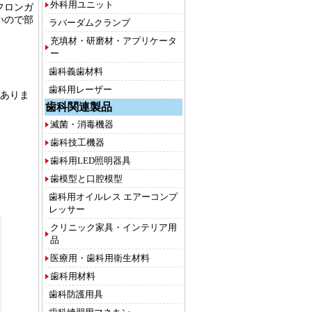
外科用ユニット
フロンガ
いので部
ラバーダムクランプ
充填材・研磨材・アプリケータ
ー
歯科義歯材料
歯科用レーザー
がありま
歯科関連製品
滅菌・消毒機器
歯科技工機器
歯科用LED照明器具
歯模型と口腔模型
歯科用オイルレス エアーコンプ
レッサー
クリニック家具・インテリア用
品
医療用・歯科用衛生材料
歯科用材料
歯科防護用具