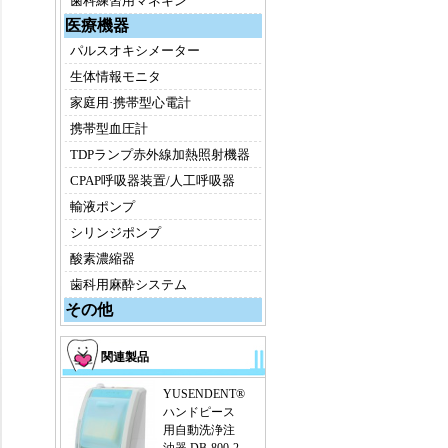
歯科練習用マネキン
医療機器
パルスオキシメーター
生体情報モニタ
家庭用·携帯型心電計
携帯型血圧計
TDPランプ赤外線加熱照射機器
CPAP呼吸器装置/人工呼吸器
輸液ポンプ
シリンジポンプ
酸素濃縮器
歯科用麻酔システム
その他
関連製品
YUSENDENT®
ハンドピース
用自動洗浄注