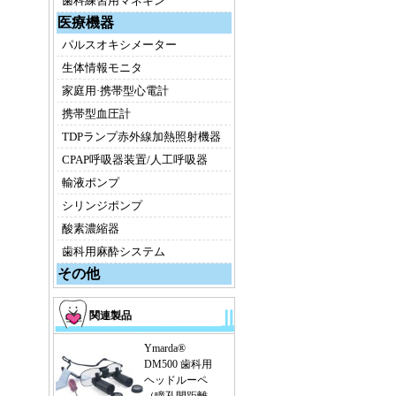
歯科練習用マネキン
医療機器
パルスオキシメーター
生体情報モニタ
家庭用·携帯型心電計
携帯型血圧計
TDPランプ赤外線加熱照射機器
CPAP呼吸器装置/人工呼吸器
輸液ポンプ
シリンジポンプ
酸素濃縮器
歯科用麻酔システム
その他
関連製品
Ymarda®
DM500 歯科用
ヘッドルーペ