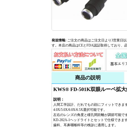
発送情報:
ご注文の商品はご注文日より3営業日以
す。本店の商品はCEとFDA認証取得しており、
商品の説明
KWS® FD-501K双眼ルーペ拡大鏡
説明：
人間工学設計、だれでもの顔にフィットできま
4.0X/5.0X/6.0X/6.5X選択可能です。
左右のレンズの角度と瞳孔間距離が調節可能で
KD-202A-1ヘッドライトとセットで仕様できま
歯科、耳鼻咽喉科等の検診に適用します。