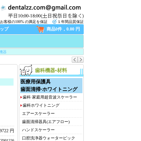
お客様の100% の満足を保証
１年間品質保証
ップ
商品0件，0.00 円
機器
歯科機器•材料
医療用保護具
歯面清掃·ホワイトニング
歯科·家庭用超音波スケーラー
歯科ホワイトニング
エアースケーラー
歯面清掃器具(エアフロー)
ハンドスケーラー
9722 円
口腔洗浄器ウォーターピック
Z001226