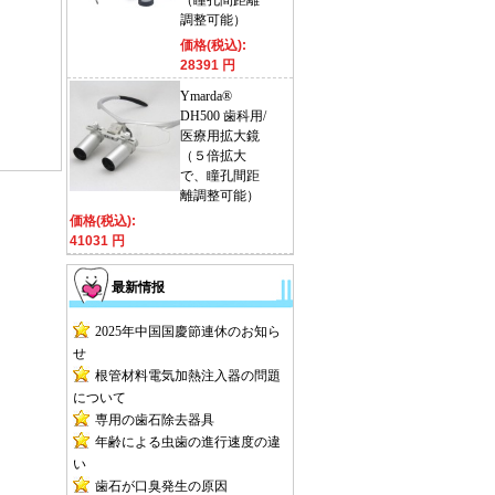
（瞳孔間距離
調整可能）
価格(税込):
28391 円
Ymarda®
DH500 歯科用/
医療用拡大鏡
（５倍拡大
で、瞳孔間距
離調整可能）
価格(税込):
41031 円
最新情报
2025年中国国慶節連休のお知ら
せ
根管材料電気加熱注入器の問題
について
専用の歯石除去器具
年齢による虫歯の進行速度の違
い
歯石が口臭発生の原因