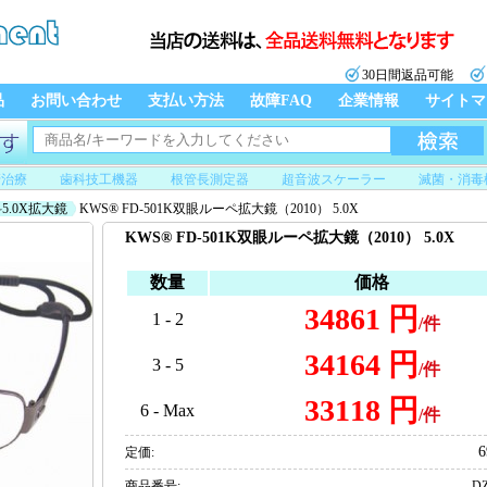
30日間返品可能
品
お問い合わせ
支払い方法
故障FAQ
企業情報
サイトマ
管治療
歯科技工機器
根管長測定器
超音波スケーラー
滅菌・消毒
5.0X拡大鏡
KWS® FD-501K双眼ルーペ拡大鏡（2010） 5.0X
KWS® FD-501K双眼ルーペ拡大鏡（2010） 5.0X
数量
価格
34861 円
1 - 2
/件
34164 円
3 - 5
/件
33118 円
6 - Max
/件
6
定価:
商品番号:
DZ