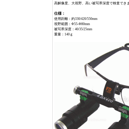
高解像度、大視野、高い被写界深度で検査でき
仕様：
使用距離：約330/420/550mm
視野範囲：Φ55-Φ80mm
被写界深度：40/35/25mm
重量：140ｇ