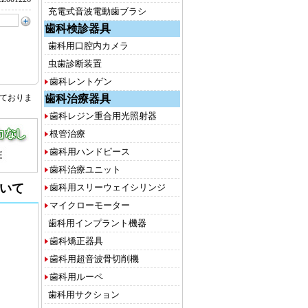
充電式音波電動歯ブラシ
歯科検診器具
歯科用口腔内カメラ
虫歯診断装置
歯科レントゲン
歯科治療器具
しておりま
歯科レジン重合用光照射器
根管治療
歯科用ハンドピース
歯科治療ユニット
いて
歯科用スリーウェイシリンジ
マイクローモーター
歯科用インプラント機器
歯科矯正器具
歯科用超音波骨切削機
歯科用ルーペ
歯科用サクション