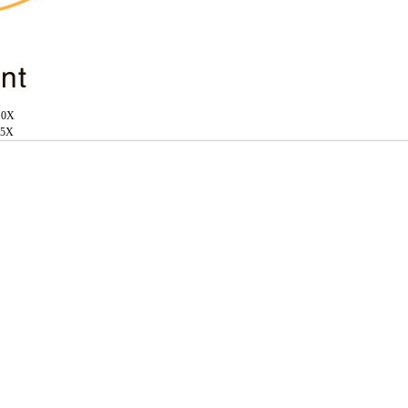
0X
5X