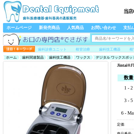
ホームページ
新発売商品
人気商品
お問い合わせ
支払
歯科診療ユニット
根管治療
歯科技工機器
根
ホーム
歯科関連製品
歯科技工機器
ワックス
デジタル ワックスポッ
Jinta
数量
1 - 2
3 - 5
6 - Ma
定価:
商品番号: