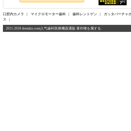
口腔内カメラ
|
マイクロモーター歯科
|
歯科レントゲン
|
ガッタパーチャ
ス
|
2011-2018 dentalzz.com|人气歯科医療機器通販 著作権を属する.