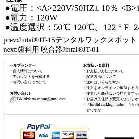
●電圧：<A>220V/50HZ± 10％ <B>1
●電力：120W
●温度選択：50℃-120℃、122 ° F- 24
prev:
Jintai®JT-15デンタルワックスポッ
next:
歯科用 咬合器Jintai®JT-01
ヘルプセンター
お支払い＆送料
個人情報について
お支払い方法について
アカウントを作成する
配送方法について
お問い合せについて
送料はいくらですか
注文をオンラインで追跡する方
お問い合わせ
注文した商品はいつ届きますか
E-Mail:
dentalzz.com@gmail.com
お届け先住所は変更できますか
「invalid tracking number」
ぜですか