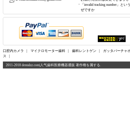
「invalid tracking number」
ぜですか
口腔内カメラ
|
マイクロモーター歯科
|
歯科レントゲン
|
ガッタパーチャ
ス
|
2011-2018 dentalzz.com|人气歯科医療機器通販 著作権を属する.