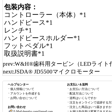
包装内容：
コントローラー（本体）*1
ハンドピース*1
レンチ*1
ハンドピースホルダー*1
フットペダル*1
取扱説明書*1
prev:
W&H®歯科用タービン（LEDライ
next:
JSDA® JD5500マイクロモーター
ヘルプセンター
お支払い＆送料
個人情報について
お支払い方法について
アカウントを作成する
配送方法について
お問い合せについて
送料はいくらですか
注文をオンラインで追跡する方
お問い合わせ
注文した商品はいつ届きますか
E-Mail:
dentalzz.com@gmail.com
お届け先住所は変更できますか