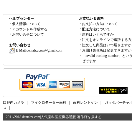
ヘルプセンター
お支払い＆送料
個人情報について
お支払い方法について
アカウントを作成する
配送方法について
お問い合せについて
送料はいくらですか
注文をオンラインで追跡する方
お問い合わせ
注文した商品はいつ届きますか
E-Mail:
dentalzz.com@gmail.com
お届け先住所は変更できますか
「invalid tracking number」
ぜですか
口腔内カメラ
|
マイクロモーター歯科
|
歯科レントゲン
|
ガッタパーチャ
ス
|
2011-2018 dentalzz.com|人气歯科医療機器通販 著作権を属する.