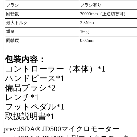
ブラシ
ブラシ有り
回転数
30000rpm（正逆切替可）
最大トルク
2.3Ncm
重量
160g
同軸度
0.02mm
包装内容：
コントローラー（本体）*1
ハンドピース*1
備品ブラシ*2
レンチ*1
フットペダル*1
取扱説明書*1
prev:
JSDA® JD500マイクロモーター