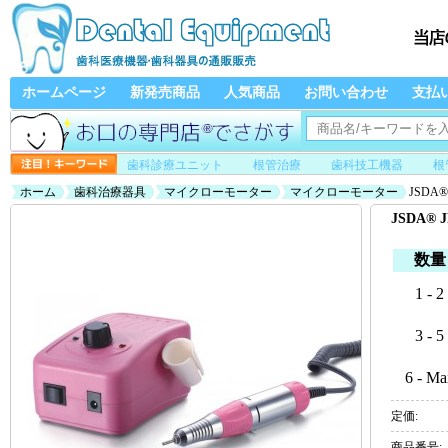
ホームページ
新発売商品
人気商品
お問い合わせ
支払
歯科診療ユニット
根管治療
歯科技工機器
根
ホーム
歯科治療器具
マイクローモーター
マイクローモーター
JSDA
JSDA®
数量
1 - 2
3 - 5
6 - Ma
定価:
商品番号: