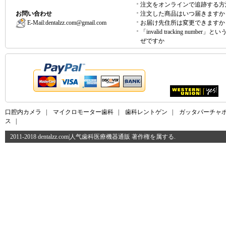
注文をオンラインで追跡する方
お問い合わせ
注文した商品はいつ届きますか
E-Mail:
dentalzz.com@gmail.com
お届け先住所は変更できますか
「invalid tracking number」
ぜですか
口腔内カメラ
|
マイクロモーター歯科
|
歯科レントゲン
|
ガッタパーチャ
ス
|
2011-2018 dentalzz.com|人气歯科医療機器通販 著作権を属する.