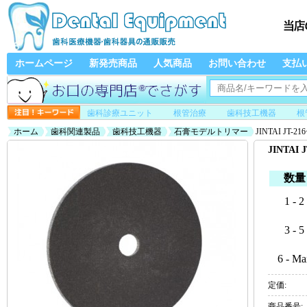
ホームページ
新発売商品
人気商品
お問い合わせ
支払
歯科診療ユニット
根管治療
歯科技工機器
根
ホーム
歯科関連製品
歯科技工機器
石膏モデルトリマー
JINTAI JT-
JINTAI
数量
1 - 2
3 - 5
6 - Ma
定価:
商品番号: