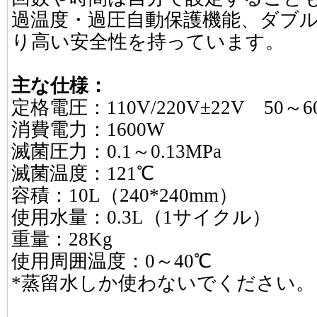
過温度・過圧自動保護機能、ダブ
り高い安全性を持っています。
主な仕様：
定格電圧：110V/220V±22V 50～6
消費電力：1600W
滅菌圧力：0.1～0.13MPa
滅菌温度：121℃
容積：10L（240*240mm）
使用水量：0.3L（1サイクル）
重量：28Kg
使用周囲温度：0～40℃
*蒸留水しか使わないでください。