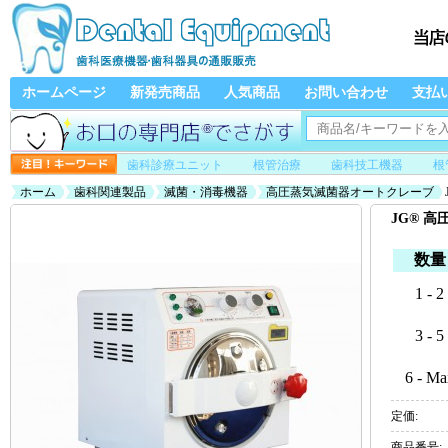
ホームページ
新発売商品
人気商品
お問い合わせ
支払
歯科診療ユニット
根管治療
歯科技工機器
根
ホーム
歯科関連製品
滅菌・消毒機器
高圧蒸気滅菌器オートクレーブ
JG® 高
数量
1 - 2
3 - 5
6 - Ma
定価:
商品番号: