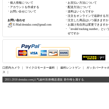
個人情報について
お支払い方法について
アカウントを作成する
配送方法について
お問い合せについて
送料はいくらですか
注文をオンラインで追跡する方
お問い合わせ
注文した商品はいつ届きますか
E-Mail:
dentalzz.com@gmail.com
お届け先住所は変更できますか
「invalid tracking number」
ぜですか
口腔内カメラ
|
マイクロモーター歯科
|
歯科レントゲン
|
ガッタパーチャ
ス
|
2011-2018 dentalzz.com|人气歯科医療機器通販 著作権を属する.