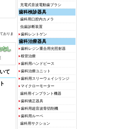
充電式音波電動歯ブラシ
歯科検診器具
歯科用口腔内カメラ
虫歯診断装置
しておりま
歯科レントゲン
歯科治療器具
歯科レジン重合用光照射器
根管治療
歯科用ハンドピース
いて
歯科治療ユニット
歯科用スリーウェイシリンジ
イト
マイクローモーター
歯科用インプラント機器
歯科矯正器具
歯科用超音波骨切削機
歯科用ルーペ
歯科用サクション