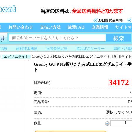
30日間返品可能
品
お問い合わせ
支払い方法
故障FAQ
企業情報
サイトマ
管治療
歯科技工機器
根管長測定器
超音波スケーラー
滅菌・消毒
エグザムライト
Greeloy GU-P102折りたたみ式LEDエグザムライト手術用ライト
Greeloy GU-P102折りたたみ式LEDエグザムライ
ト
34172
価格(税込):
5
定価:
商品番号:
DZ
電源:
数量: