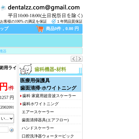
お客様の100% の満足を保証
１年間品質保証
ップ
商品0件，0.00 円
機器
ト手術用ライ
歯科機器•材料
医療用保護具
 円
歯面清掃·ホワイトニング
/件
歯科·家庭用超音波スケーラー
1257 円
歯科ホワイトニング
Z002091
エアースケーラー
歯面清掃器具(エアフロー)
ハンドスケーラー
口腔洗浄器ウォーターピック