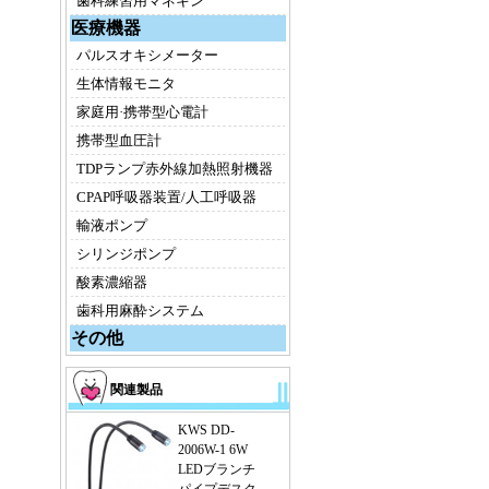
歯科練習用マネキン
医療機器
パルスオキシメーター
生体情報モニタ
家庭用·携帯型心電計
携帯型血圧計
TDPランプ赤外線加熱照射機器
CPAP呼吸器装置/人工呼吸器
輸液ポンプ
シリンジポンプ
酸素濃縮器
歯科用麻酔システム
その他
関連製品
KWS DD-
2006W-1 6W
LEDブランチ