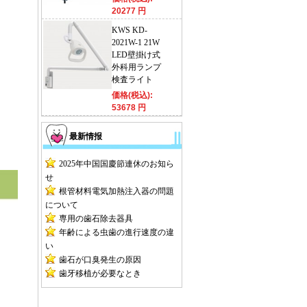
20277 円
KWS KD-
2021W-1 21W
LED壁掛け式
外科用ランプ
検査ライト
価格(税込):
53678 円
最新情报
2025年中国国慶節連休のお知ら
せ
根管材料電気加熱注入器の問題
について
専用の歯石除去器具
年齢による虫歯の進行速度の違
い
歯石が口臭発生の原因
歯牙移植が必要なとき