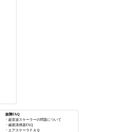
故障FAQ
超音波スケーラーの問題について
歯面清掃器FAQ
エアスケーラＦＡＱ