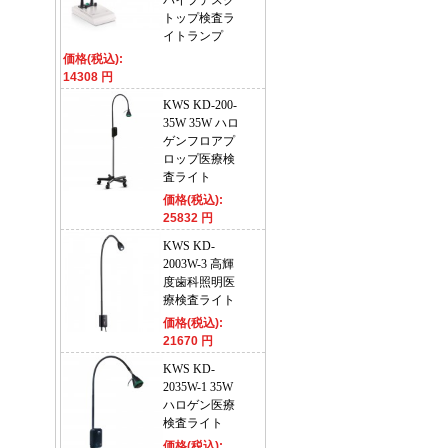
パイプデスク
トップ検査ラ
イトランプ
価格(税込):
14308 円
KWS KD-200-
35W 35W ハロ
ゲンフロアプ
ロップ医療検
査ライト
価格(税込):
25832 円
KWS KD-
2003W-3 高輝
度歯科照明医
療検査ライト
価格(税込):
21670 円
KWS KD-
2035W-1 35W
ハロゲン医療
検査ライト
価格(税込):