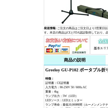
発送情報:
ご注文の商品はご注文日より3営業日以
す。本店の商品はCEとFDA認証取得しており、
商品の説明
Greeloy GU-P102 ポ
特徴：
証明書：CE証明書
入力電力：90-250V 50 / 60Hz AC
重量：4kg
ランプ出力：5W（LED）
LEDソース：LEDエミッター
ランプ寿命：最低10,000時間（ルーメンメンテナン