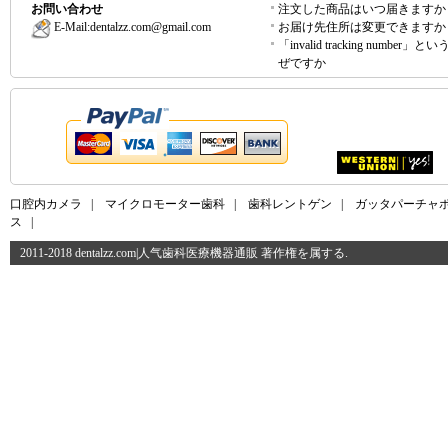
お問い合わせ
注文した商品はいつ届きますか
E-Mail:
dentalzz.com@gmail.com
お届け先住所は変更できますか
「invalid tracking number」
ぜですか
口腔内カメラ
|
マイクロモーター歯科
|
歯科レントゲン
|
ガッタパーチャ
ス
|
2011-2018 dentalzz.com|人气歯科医療機器通販 著作権を属する.