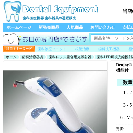
ホームページ
新発売商品
人気商品
お問い合わせ
支払
歯科診療ユニット
根管治療
歯科技工機器
根
ホーム
歯科治療器具
歯科レジン重合用光照射器
歯科LED可視光線照射
Denjoy
機能付
数量
1 - 2
3 - 5
6 - Ma
定価: