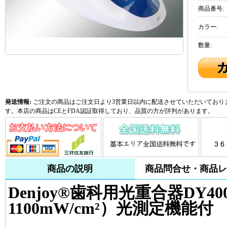
商品番号:
カラー:
数量:
発送情報:
ご注文の商品はご注文日より3営業日以内に配送させていただいておりま
す。本店の商品はCEとFDA認証取得しており、品質の方が評判があります。
商品の説明
商品問合せ・商品レ
Denjoy®歯科用光重合器DY400
1100mW/cm²）光測定機能付