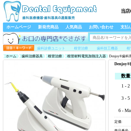
ホームページ
新発売商品
人気商品
お問い合わせ
支払
歯科診療ユニット
根管治療
歯科技工機器
根
ホーム
歯科治療器具
根管治療
根管材料電気加熱注入器
Denjoy®歯
Denjo
数量
1 - 2
3 - 5
6 - Ma
定価:
商品番号: