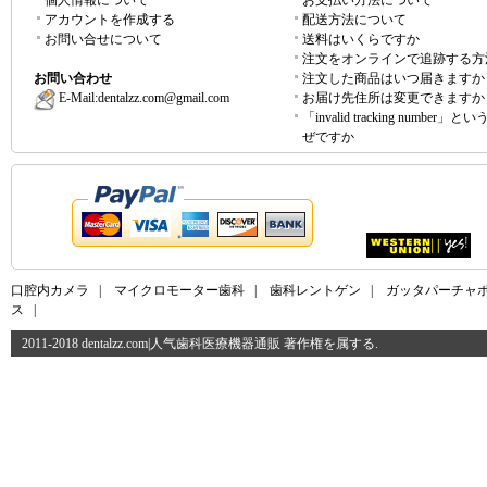
個人情報について
お支払い方法について
アカウントを作成する
配送方法について
お問い合せについて
送料はいくらですか
注文をオンラインで追跡する方
お問い合わせ
注文した商品はいつ届きますか
E-Mail:
dentalzz.com@gmail.com
お届け先住所は変更できますか
「invalid tracking number」
ぜですか
口腔内カメラ
|
マイクロモーター歯科
|
歯科レントゲン
|
ガッタパーチャ
ス
|
2011-2018 dentalzz.com|人气歯科医療機器通販 著作権を属する.