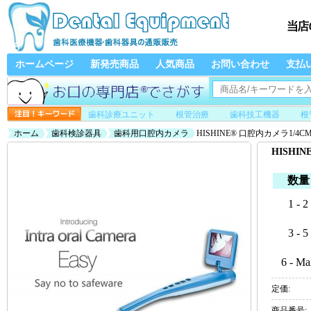
ホームページ
新発売商品
人気商品
お問い合わせ
支払
歯科診療ユニット
根管治療
歯科技工機器
根
ホーム
歯科検診器具
歯科用口腔内カメラ
HISHINE® 口腔内カメラ1/4C
HISHI
数量
1 - 2
3 - 5
6 - Ma
定価:
商品番号: