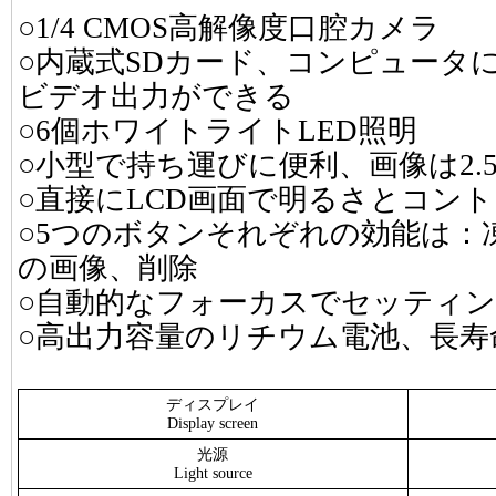
○1/4 CMOS高解像度口腔カメラ
○内蔵式SDカード、コンピュータ
ビデオ出力ができる
○6個ホワイトライトLED照明
○小型で持ち運びに便利、画像は2.
○直接にLCD画面で明るさとコン
○5つのボタンそれぞれの効能は：
の画像、削除
○自動的なフォーカスでセッティ
○高出力容量のリチウム電池、長寿
ディスプレイ
Display screen
光源
Light source