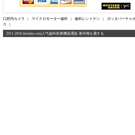
口腔内カメラ
|
マイクロモーター歯科
|
歯科レントゲン
|
ガッタパーチャ
ス
|
2011-2018 dentalzz.com|人气歯科医療機器通販 著作権を属する.