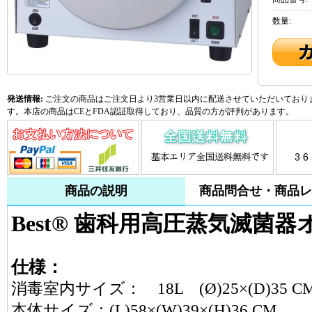
数量:
発送情報:
ご注文の商品はご注文日より3営業日以内に配送させていただいておりま
す。本店の商品はCEとFDA認証取得しており、品質の方が評判があります。
商品の説明
商品問合せ・商品レ
Best® 歯科用高圧蒸気滅菌器
仕様：
消毒室内サイズ： 18L (Ø)25×(D)35 C
本体サイズ：(L)58×(W)39×(H)36 CM