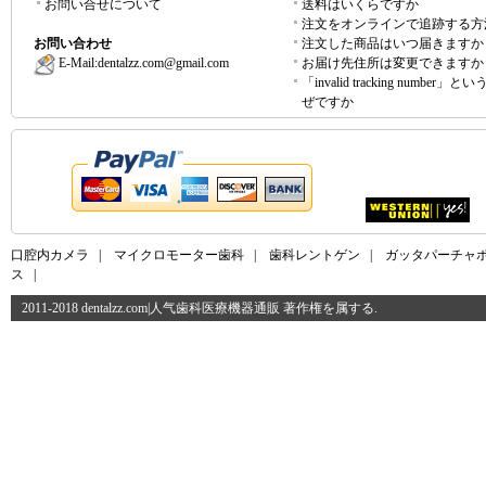
お問い合せについて
送料はいくらですか
注文をオンラインで追跡する方
お問い合わせ
注文した商品はいつ届きますか
E-Mail:
dentalzz.com@gmail.com
お届け先住所は変更できますか
「invalid tracking number」
ぜですか
口腔内カメラ
|
マイクロモーター歯科
|
歯科レントゲン
|
ガッタパーチャ
ス
|
2011-2018 dentalzz.com|人气歯科医療機器通販 著作権を属する.