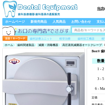
ホームページ
新発売商品
人気商品
お問い合わせ
支払
歯科診療ユニット
根管治療
歯科技工機器
根
ホーム
歯科関連製品
滅菌・消毒機器
高圧蒸気滅菌器オートクレーブ
Best®
数量
1 - 2
3 - 5
6 - Ma
定価:
商品番号: