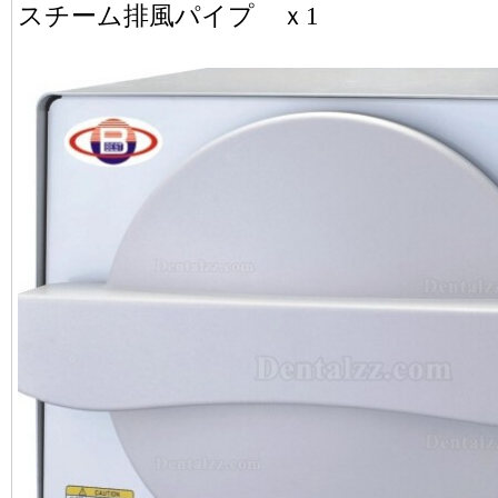
スチーム排風パイプ ｘ1