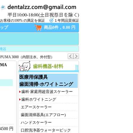
お客様の100% の満足を保証
１年間品質保証
ップ
商品0件，0.00 円
機器
PUMA 3000（内部注水、外付型）
MA
歯科機器•材料
医療用保護具
歯面清掃·ホワイトニング
歯科·家庭用超音波スケーラー
歯科ホワイトニング
エアースケーラー
歯面清掃器具(エアフロー)
ハンドスケーラー
4500 円
口腔洗浄器ウォーターピック