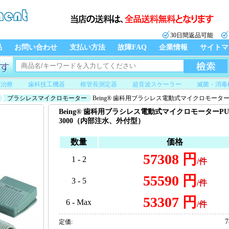
30日間返品可能
品
お問い合わせ
支払い方法
故障FAQ
企業情報
サイトマ
管治療
歯科技工機器
根管長測定器
超音波スケーラー
滅菌・消毒
ブラシレスマイクロモーター
Being® 歯科用ブラシレス電動式マイクロモーター
Being® 歯科用ブラシレス電動式マイクロモーターPU
3000（内部注水、外付型）
数量
価格
57308 円
1 - 2
/件
55590 円
3 - 5
/件
53307 円
6 - Max
/件
7
定価: