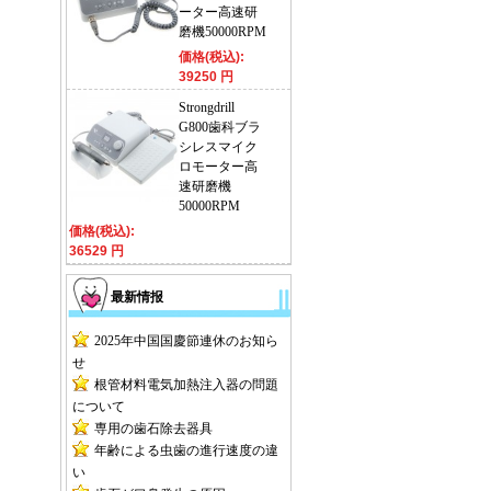
ーター高速研
磨機50000RPM
価格(税込):
39250 円
Strongdrill
G800歯科ブラ
シレスマイク
ロモーター高
速研磨機
50000RPM
価格(税込):
36529 円
最新情报
2025年中国国慶節連休のお知ら
せ
根管材料電気加熱注入器の問題
について
専用の歯石除去器具
年齢による虫歯の進行速度の違
い