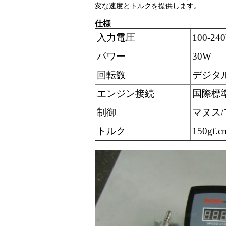
変な速度とトルクを提供します。
仕様
入力電圧
100-240
パワー
30W
回転数
デジタル
エンジン接続
国際標準
制御
マヌス
トルク
150gf.c