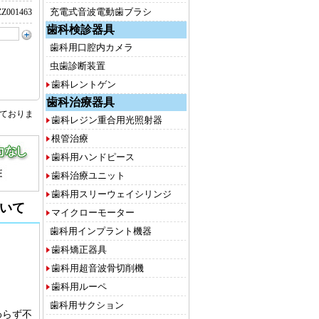
充電式音波電動歯ブラシ
Z001463
歯科検診器具
歯科用口腔内カメラ
虫歯診断装置
歯科レントゲン
歯科治療器具
しておりま
歯科レジン重合用光照射器
根管治療
歯科用ハンドピース
歯科治療ユニット
歯科用スリーウェイシリンジ
いて
マイクローモーター
歯科用インプラント機器
歯科矯正器具
歯科用超音波骨切削機
歯科用ルーペ
歯科用サクション
わらず不