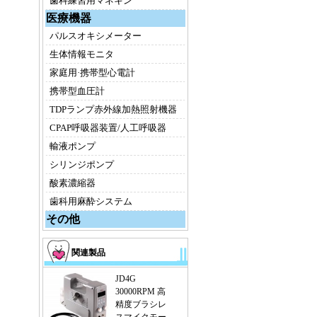
歯科練習用マネキン
医療機器
パルスオキシメーター
生体情報モニタ
家庭用·携帯型心電計
携帯型血圧計
TDPランプ赤外線加熱照射機器
CPAP呼吸器装置/人工呼吸器
輸液ポンプ
シリンジポンプ
酸素濃縮器
歯科用麻酔システム
その他
関連製品
JD4G
30000RPM 高
精度ブラシレ