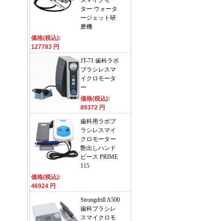
スマイクモー
ター ウォータ
ージェット研
磨機
価格(税込):
127783 円
JT-71 歯科ラボ
ブラシレスマ
イクロモータ
ー
価格(税込):
89372 円
歯科用ラボブ
ラシレスマイ
クロモーター
艶出しハンド
ピース PRIME
115
価格(税込):
46924 円
Strongdrill A500
歯科ブラシレ
スマイクロモ