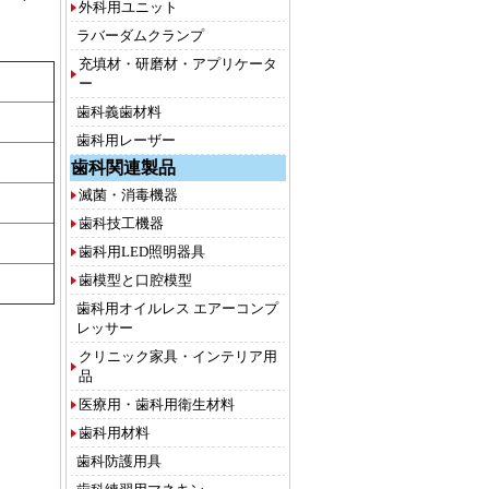
外科用ユニット
ラバーダムクランプ
充填材・研磨材・アプリケータ
ー
歯科義歯材料
歯科用レーザー
歯科関連製品
滅菌・消毒機器
歯科技工機器
歯科用LED照明器具
歯模型と口腔模型
歯科用オイルレス エアーコンプ
レッサー
クリニック家具・インテリア用
品
医療用・歯科用衛生材料
歯科用材料
歯科防護用具