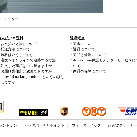
エンドモーター
お支払い＆送料
返品返金
お支払い方法について
返金について
配送方法について
返品について
送料はいくらですか
返品と修理について
注文をオンラインで追跡する方法
dentalzz.com保証とアフターサービスに
注文した商品はいつ届きますか
いて
お届け先住所は変更できますか
商品の保障について
「invalid tracking number」というのはな
ぜですか
レントゲン
|
ガッタパーチャポイント
|
ウォーターピック
|
超音波クリーナ