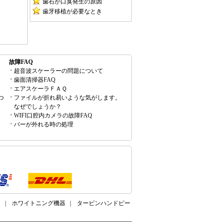
歯石が口臭発生の原因
歯牙移植が必要なとき
故障FAQ
超音波スケーラーの問題について
歯面清掃器FAQ
エアスケーラＦＡＱ
つ
ファイルが折れ易いような気がします。
なぜでしょうか？
WIFI口腔内カメラの故障FAQ
バーが外れる時の処理
ー
|
ホワイトニング機器
|
タービンハンドピー