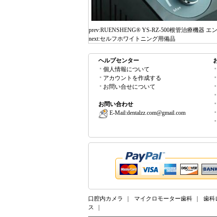
prev:
RUENSHENG® YS-RZ-500根管治療機器 
next:
セルフホワイトニング用備品
ヘルプセンター
個人情報について
アカウントを作成する
お問い合せについて
お問い合わせ
E-Mail:
dentalzz.com@gmail.com
口腔内カメラ
|
マイクロモーター歯科
|
歯科
ス
|