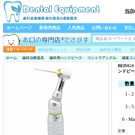
ホームページ
新発売商品
人気商品
お問い合わせ
支払
歯科診療ユニット
根管治療
歯科技工機器
根
ホーム
歯科治療器具
歯科用ハンドピース
コントラアングル
減速コ
BEIN
ンドピー
数量
1 - 2
3 - 5
6 - Ma
定価: