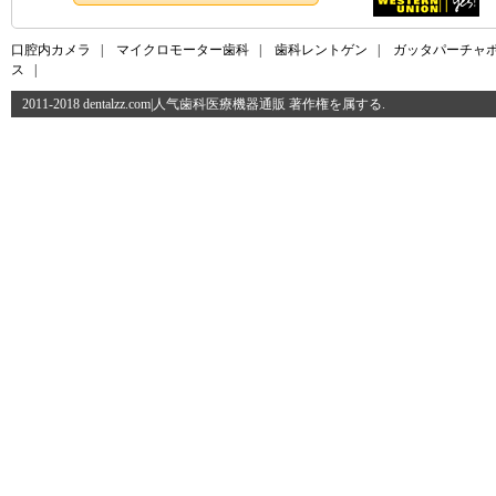
口腔内カメラ
|
マイクロモーター歯科
|
歯科レントゲン
|
ガッタパーチャ
ス
|
2011-2018 dentalzz.com|人气歯科医療機器通販 著作権を属する.