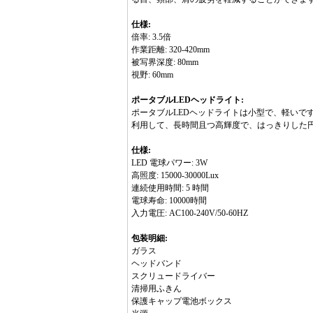
仕様:
倍率: 3.5倍
作業距離: 320-420mm
被写界深度: 80mm
視野: 60mm
ポータブルLEDヘッドライト:
ポータブルLEDヘッドライトは小型で、軽いです
利用して、長時間且つ高輝度で、はっきりした円
仕様:
LED 電球パワー: 3W
高照度: 15000-30000Lux
連続使用時間: 5 時間
電球寿命: 10000時間
入力電圧: AC100-240V/50-60HZ
包装明細:
ガラス
ヘッドバンド
スクリュードライバー
清掃用ふきん
保護キャップ電池ボックス