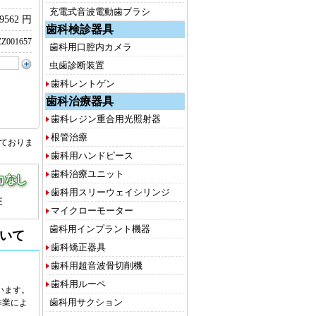
充電式音波電動歯ブラシ
9562 円
歯科検診器具
Z001657
歯科用口腔内カメラ
虫歯診断装置
歯科レントゲン
歯科治療器具
歯科レジン重合用光照射器
根管治療
しておりま
歯科用ハンドピース
歯科治療ユニット
歯科用スリーウェイシリンジ
マイクローモーター
歯科用インプラント機器
いて
歯科矯正器具
歯科用超音波骨切削機
歯科用ルーペ
います。
歯科用サクション
作業によ