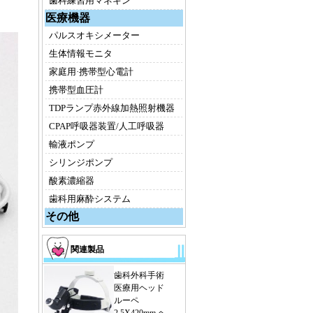
歯科練習用マネキン
医療機器
パルスオキシメーター
生体情報モニタ
家庭用·携帯型心電計
携帯型血圧計
TDPランプ赤外線加熱照射機器
CPAP呼吸器装置/人工呼吸器
輸液ポンプ
シリンジポンプ
酸素濃縮器
歯科用麻酔システム
その他
関連製品
歯科外科手術
医療用ヘッド
ルーペ