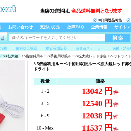
30日間返品可能
品
お問い合わせ
支払い方法
故障FAQ
企業情報
サイトマ
管治療
歯科技工機器
根管長測定器
超音波スケーラー
滅菌・消毒
3.5X拡大鏡
3.5倍歯科用ルーペ手術用双眼ルーペ拡大鏡レッド赤色 + ヘッドライ
3.5倍歯科用ルーペ手術用双眼ルーペ拡大鏡レッド赤色
ドライト
数量
価格
13042 円
1 - 2
/件
12540 円
3 - 5
/件
12038 円
6 - 9
/件
11537 円
10 - Max
/件