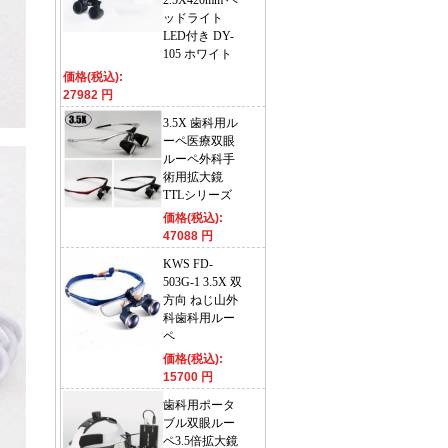
2.5X420mm ヘ
ッドライト
LED付き DY-
105 ホワイト
価格(税込):
27982 円
3.5X 歯科用ル
ーペ医療双眼
ルーペ外科手
術用拡大鏡
TTLシリーズ
価格(税込):
47088 円
KWS FD-
503G-1 3.5X 双
方向 ねじ山外
科歯科用ルー
ペ
価格(税込):
15700 円
歯科用ポータ
ブル双眼ルー
ペ3.5倍拡大鏡