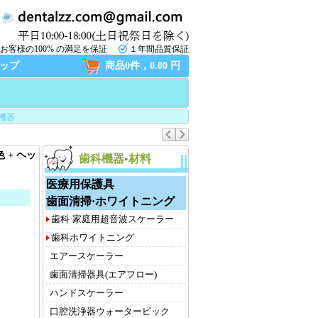
お客様の100% の満足を保証
１年間品質保証
ップ
商品0件，0.00 円
機器
ト
 + ヘッ
歯科機器•材料
医療用保護具
歯面清掃·ホワイトニング
歯科·家庭用超音波スケーラー
歯科ホワイトニング
エアースケーラー
歯面清掃器具(エアフロー)
ハンドスケーラー
口腔洗浄器ウォーターピック