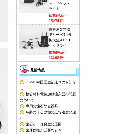
＆LEDヘッド
ライト
価格(税込):
15274 円
歯科用光学双
眼ルーペ3.5倍
拡大鏡＆LED
ヘッドライト
価格(税込):
13292 円
最新情报
2025年中国国慶節連休のお知ら
せ
根管材料電気加熱注入器の問題
について
専用の歯石除去器具
年齢による虫歯の進行速度の違
い
歯石が口臭発生の原因
歯牙移植が必要なとき