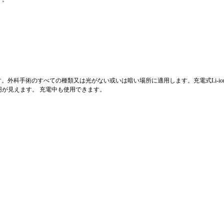
。外科手術のすべての種類又は光がない或いは暗い場所に適用します。充電式Li-io
が見えます。 充電中も使用できます。