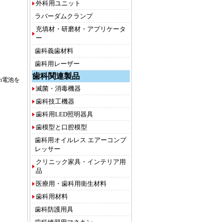
外科用ユニット
ラバーダムクランプ
充填材・研磨材・アプリケータ
ー
歯科義歯材料
歯科用レーザー
歯科関連製品
n電池を
滅菌・消毒機器
歯科技工機器
歯科用LED照明器具
歯模型と口腔模型
歯科用オイルレス エアーコンプ
レッサー
クリニック家具・インテリア用
品
医療用・歯科用衛生材料
歯科用材料
歯科防護用具