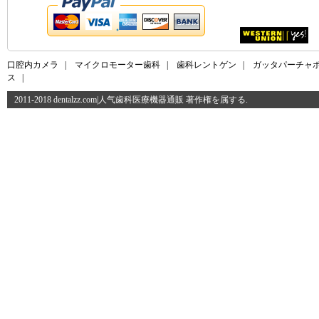
口腔内カメラ
|
マイクロモーター歯科
|
歯科レントゲン
|
ガッタパーチャ
ス
|
2011-2018 dentalzz.com|人气歯科医療機器通販 著作権を属する.