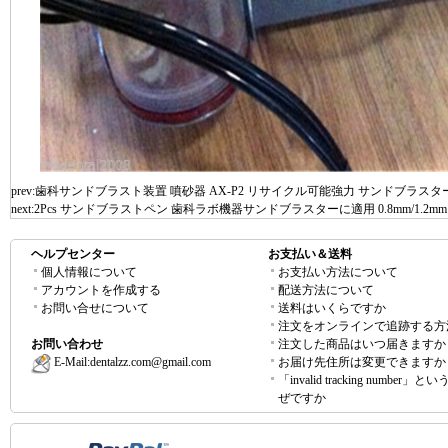
prev:
歯科サンドブラスト装置 噴砂器 AX-P2 リサイクル可能強力 サンドブラスタ
next:
2Pcs サンドブラストペン 歯科ラボ機器サンドブラスターに適用 0.8mm/1.2mm
ヘルプセンター
お支払い＆送料
個人情報について
お支払い方法について
アカウントを作成する
配送方法について
お問い合せについて
送料はいくらですか
注文をオンラインで追跡する方
お問い合わせ
注文した商品はいつ届きますか
E-Mail:
dentalzz.com@gmail.com
お届け先住所は変更できますか
「invalid tracking number」
ぜですか