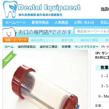
ホームページ
新発売商品
人気商品
お問い合わせ
支払
歯科診療ユニット
根管治療
歯科技工機器
根
ホーム
歯科関連製品
歯科技工機器
研磨機
サンドブラスター
1Pc
1Pc 
B3/B5
数量
1 - 2
3 - 5
6 - Ma
定価: