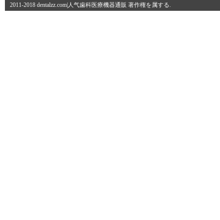
2011-2018 dentalzz.com|人气歯科医療機器通販 著作権を属する.