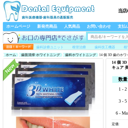
ホームページ
新発売商品
人気商品
お問い合わせ
支払
歯科診療ユニット
根管治療
歯科技工機器
根
ホーム
歯面清掃·ホワイトニング
歯科ホワイトニング
14 個 3D 歯の
14 個
キュア 
数量
1 - 2
3 - 5
6 - Ma
定価: