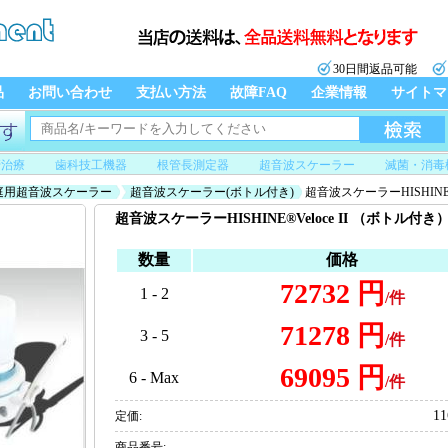
30日間返品可能
品
お問い合わせ
支払い方法
故障FAQ
企業情報
サイトマ
管治療
歯科技工機器
根管長測定器
超音波スケーラー
滅菌・消毒
庭用超音波スケーラー
超音波スケーラー(ボトル付き)
超音波スケーラーHISHINE®
超音波スケーラーHISHINE®Veloce II （ボトル付き
数量
価格
72732 円
1 - 2
/件
71278 円
3 - 5
/件
69095 円
6 - Max
/件
11
定価:
商品番号: