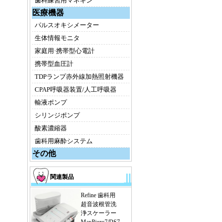
歯科練習用マネキン
医療機器
パルスオキシメーター
生体情報モニタ
家庭用·携帯型心電計
携帯型血圧計
TDPランプ赤外線加熱照射機器
CPAP呼吸器装置/人工呼吸器
輸液ポンプ
シリンジポンプ
酸素濃縮器
歯科用麻酔システム
その他
関連製品
Refine 歯科用
超音波根管洗
浄スケーラー