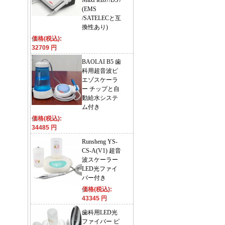
MaxPiezo7/DS7
(EMS
/SATELECと互
換性あり)
価格(税込):
32709 円
BAOLAI B5 歯
科用超音波ピ
エゾスケーラ
ー チップと自
動給水システ
ム付き
価格(税込):
34485 円
Runsheng YS-
CS-A(V1) 超音
波スケーラー
LED光ファイ
バー付き
価格(税込):
43345 円
歯科用LED光
ファイバー ピ