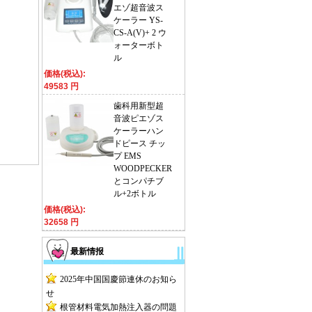
エゾ超音波ス
ケーラー YS-
CS-A(V)+ 2 ウ
ォーターボト
ル
価格(税込):
49583 円
歯科用新型超
音波ピエゾス
ケーラーハン
ドピース チッ
プ EMS
WOODPECKER
とコンパチブ
ル+2ボトル
価格(税込):
32658 円
最新情报
2025年中国国慶節連休のお知ら
せ
根管材料電気加熱注入器の問題