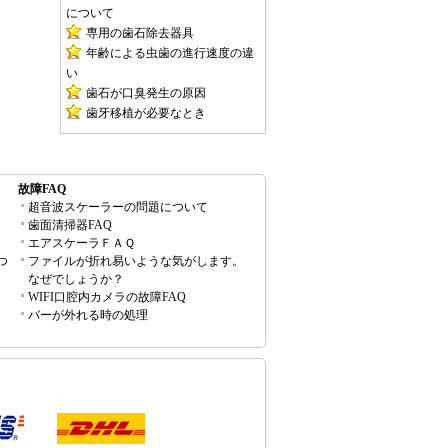
について
専用の歯石除去器具
年齢による虫歯の進行速度の違
い
歯石が口臭発生の原因
歯牙移植が必要なとき
故障FAQ
超音波スケーラーの問題について
歯面清掃器FAQ
エアスケーラＦＡＱ
つ
ファイルが折れ易いような気がします。
なぜでしょうか？
WIFI口腔内カメラの故障FAQ
バーが外れる時の処理