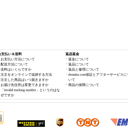
お支払い＆送料
返品返金
お支払い方法について
返金について
配送方法について
返品について
送料はいくらですか
返品と修理について
注文をオンラインで追跡する方法
dentalzz.com保証とアフターサービスに
注文した商品はいつ届きますか
いて
お届け先住所は変更できますか
商品の保障について
「invalid tracking number」というのはな
ぜですか