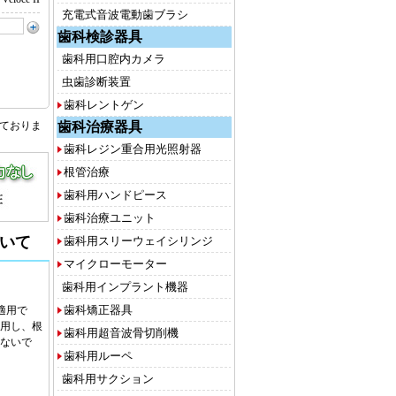
充電式音波電動歯ブラシ
歯科検診器具
歯科用口腔内カメラ
虫歯診断装置
歯科レントゲン
歯科治療器具
しておりま
歯科レジン重合用光照射器
根管治療
歯科用ハンドピース
歯科治療ユニット
いて
歯科用スリーウェイシリンジ
マイクローモーター
歯科用インプラント機器
歯科矯正器具
適用で
使用し、根
歯科用超音波骨切削機
ないで
歯科用ルーペ
歯科用サクション