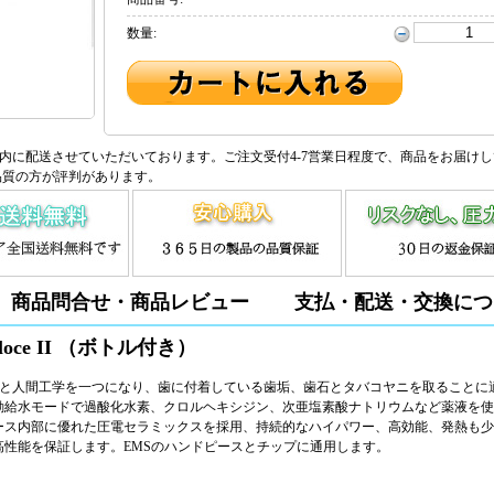
数量:
内に配送させていただいております。ご注文受付4-7営業日程度で、商品をお届け
品質の方が評判があります。
商品問合せ・商品レビュー
支払・配送・交換につ
oce II （ボトル付き）
、実用性と人間工学を一つになり、歯に付着している歯垢、歯石とタバコヤニを取ることに
す。自動給水モードで過酸化水素、クロルヘキシジン、次亜塩素酸ナトリウムなど薬液を
ース内部に優れた圧電セラミックスを採用、持続的なハイパワー、高効能、発熱も少
性能を保証します。EMSのハンドピースとチップに通用します。