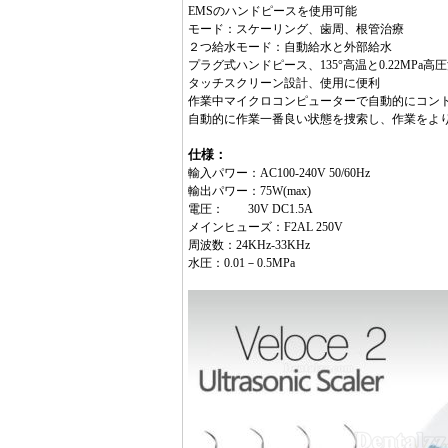
EMSのハンドピースを使用可能
モード：スケーリング、歯周、根管治療
２つ給水モード：自動給水と外部給水
プラグ式ハンドピース、135°高温と0.22MPa高
タッチスクリーン設計、使用に便利
作業中マイクロコンピューターで自動的にコン
自動的に作業一番良い状態を捜索し、作業をよ
仕様：
輸入パワー：AC100-240V 50/60Hz
輸出パワー：75W(max)
電圧： 30V DC1.5A
メインヒューズ：F2AL 250V
周波数：24KHz-33KHz
水圧：0.01－0.5MPa