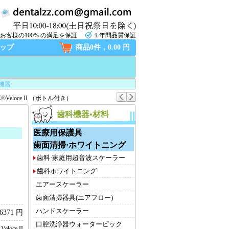
お客様の100% の満足を保証
１年間品質保証
ップ
商品0件，0.00 円
機器
Veloce II （ボトル付き）
）
歯科機器•材料
医療用保護具
歯面清掃·ホワイトニング
歯科·家庭用超音波スケーラー
歯科ホワイトニング
エアースケーラー
歯面清掃器具(エアフロー)
ハンドスケーラー
6371 円
口腔洗浄器ウォーターピック
Veloce II