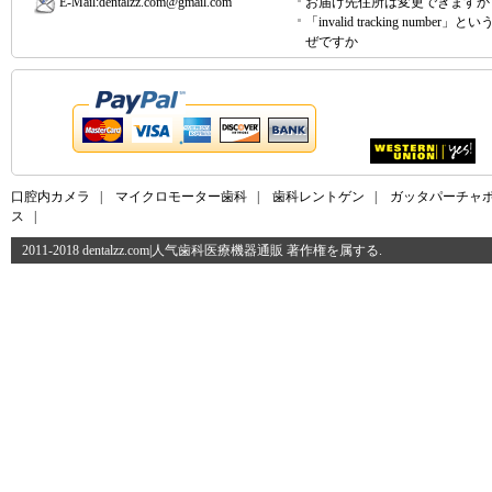
E-Mail:
dentalzz.com@gmail.com
お届け先住所は変更できますか
「invalid tracking number」
ぜですか
口腔内カメラ
|
マイクロモーター歯科
|
歯科レントゲン
|
ガッタパーチャ
ス
|
2011-2018 dentalzz.com|人气歯科医療機器通販 著作権を属する.