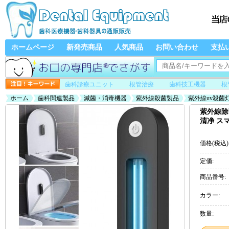
ホームページ
新発売商品
人気商品
お問い合わせ
支払
歯科診療ユニット
根管治療
歯科技工機器
根
ホーム
歯科関連製品
滅菌・消毒機器
紫外線殺菌製品
紫外線uv殺菌
貼り付け式 紫外線除菌器 殺菌灯
紫外線除
清净 ス
価格(税込)
定価:
商品番号:
カラー:
数量: