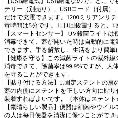
【USB給電式】USB給電なので、どこ
テリー（別売り）、USBコード（付属）
だけで充電できます。1200ミリアンリ
毒時間は5分です。1日1回殺菌すると、
【スマートセンサー】 UV殺菌ライトは
消毒できて、蓋が開いた時は自動的に電
できます。手を解放し、生活をより簡単
【健康を守る】この滅菌ライトの紫外線の波長
消毒できて、除菌率は99.9%ですが、
を守ることができます。
【貼り付ける方法】1.固定ステントの裏
蓋の内側にステントを正しい方向に貼り
装着すればよいです。（本体はステント
【素晴らしい製品】便器は細菌やウイル
の人は毎日便器を清潔に保つことができ