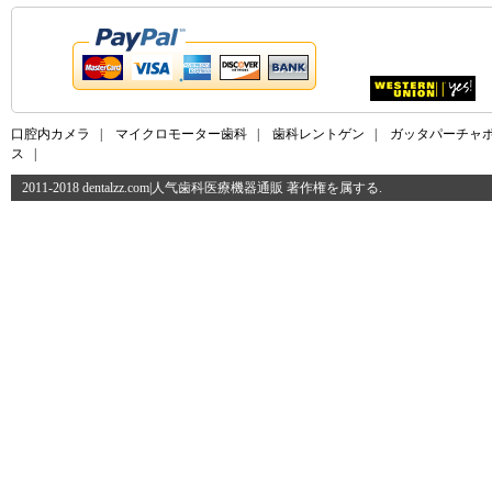
口腔内カメラ
|
マイクロモーター歯科
|
歯科レントゲン
|
ガッタパーチャ
ス
|
2011-2018 dentalzz.com|人气歯科医療機器通販 著作権を属する.