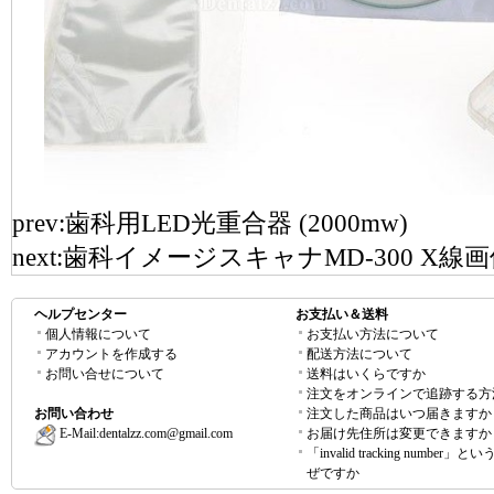
prev:
歯科用LED光重合器 (2000mw)
next:
歯科イメージスキャナMD-300 X線
ヘルプセンター
お支払い＆送料
個人情報について
お支払い方法について
アカウントを作成する
配送方法について
お問い合せについて
送料はいくらですか
注文をオンラインで追跡する方
お問い合わせ
注文した商品はいつ届きますか
E-Mail:
dentalzz.com@gmail.com
お届け先住所は変更できますか
「invalid tracking number」
ぜですか