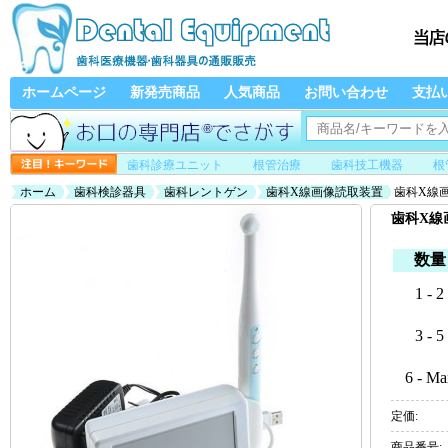
ホームページ
新発売商品
人気商品
お問い合わせ
支払
歯科診療ユニット
根管治療
歯科技工機器
根
ホーム
歯科検診器具
歯科レントゲン
歯科X線画像読取装置
歯科X線画
歯科X線
数量
1 - 2
3 - 5
6 - Ma
定価:
商品番号: