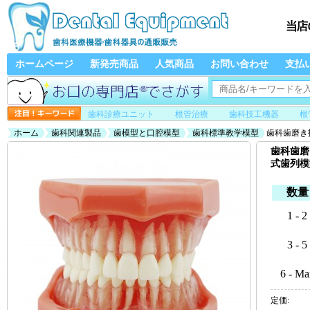
ホームページ
新発売商品
人気商品
お問い合わせ
支払
歯科診療ユニット
根管治療
歯科技工機器
根
ホーム
歯科関連製品
歯模型と口腔模型
歯科標準教学模型
歯科歯磨き
歯科歯磨
式歯列模
数量
1 - 2
3 - 5
6 - Ma
定価: