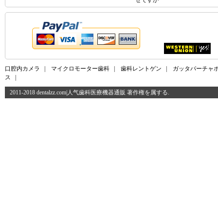
ぜですか
口腔内カメラ
|
マイクロモーター歯科
|
歯科レントゲン
|
ガッタパーチャ
ス
|
2011-2018 dentalzz.com|人气歯科医療機器通販 著作権を属する.