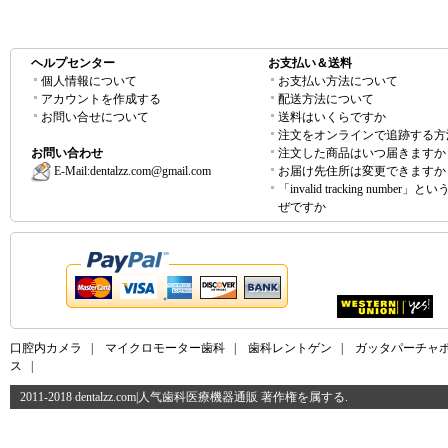
ヘルプセンター
お支払い＆送料
個人情報について
お支払い方法について
アカウントを作成する
配送方法について
お問い合せについて
送料はいくらですか
注文をオンラインで追跡する方
お問い合わせ
注文した商品はいつ届きますか
E-Mail:
dentalzz.com@gmail.com
お届け先住所は変更できますか
「invalid tracking number」
ぜですか
口腔内カメラ
|
マイクロモーター歯科
|
歯科レントゲン
|
ガッタパーチャ
ス
|
2011-2018 dentalzz.com|人气歯科医療機器通販 著作権を属する.