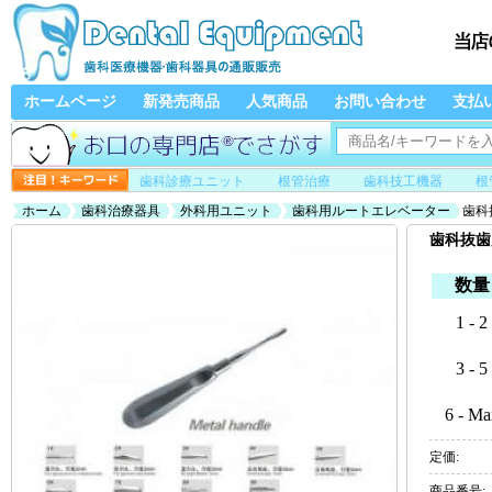
ホームページ
新発売商品
人気商品
お問い合わせ
支払
歯科診療ユニット
根管治療
歯科技工機器
根
ホーム
歯科治療器具
外科用ユニット
歯科用ルートエレベーター
歯科
歯科抜歯
数量
1 - 2
3 - 5
6 - Ma
定価:
商品番号: