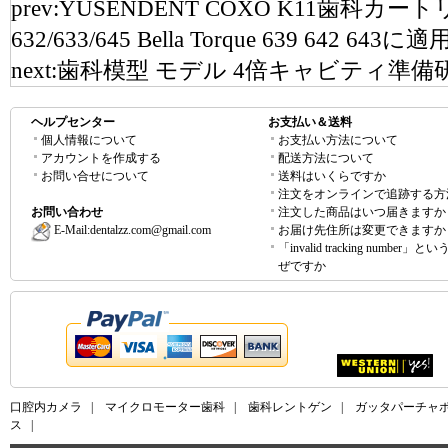
prev:
YUSENDENT COXO K11歯科カートリッ
632/633/645 Bella Torque 639 642 643に適
next:
歯科模型 モデル 4倍キャビティ準備研究モ
ヘルプセンター
お支払い＆送料
個人情報について
お支払い方法について
アカウントを作成する
配送方法について
お問い合せについて
送料はいくらですか
注文をオンラインで追跡する方
お問い合わせ
注文した商品はいつ届きますか
E-Mail:
dentalzz.com@gmail.com
お届け先住所は変更できますか
「invalid tracking number」
ぜですか
口腔内カメラ
|
マイクロモーター歯科
|
歯科レントゲン
|
ガッタパーチャ
ス
|