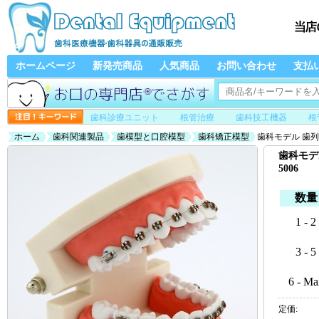
ホームページ
新発売商品
人気商品
お問い合わせ
支払
歯科診療ユニット
根管治療
歯科技工機器
根
ホーム
歯科関連製品
歯模型と口腔模型
歯科矯正模型
歯科モデル 歯列
歯科モデ
5006
数量
1 - 2
3 - 5
6 - Ma
定価: