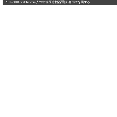
2011-2018 dentalzz.com|人气歯科医療機器通販 著作権を属する.