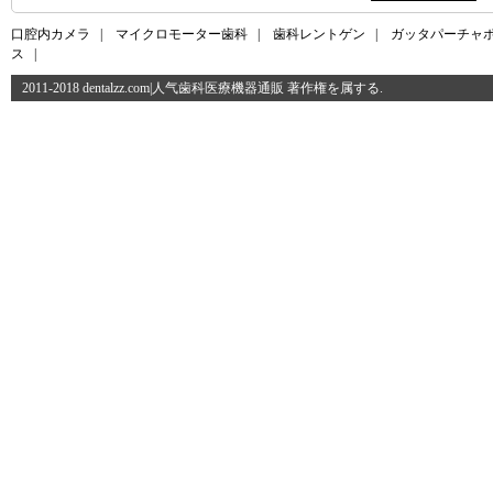
口腔内カメラ
|
マイクロモーター歯科
|
歯科レントゲン
|
ガッタパーチャ
ス
|
2011-2018 dentalzz.com|人气歯科医療機器通販 著作権を属する.