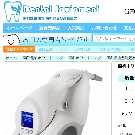
ホームページ
新発売商品
人気商品
お問い合わせ
支払
歯科診療ユニット
根管治療
歯科技工機器
根
ホーム
歯面清掃·ホワイトニング
歯科ホワイトニング
歯科用測色測定
歯科ホワ
数量
1 - 2
3 - 5
6 - Ma
定価:
商品番号: