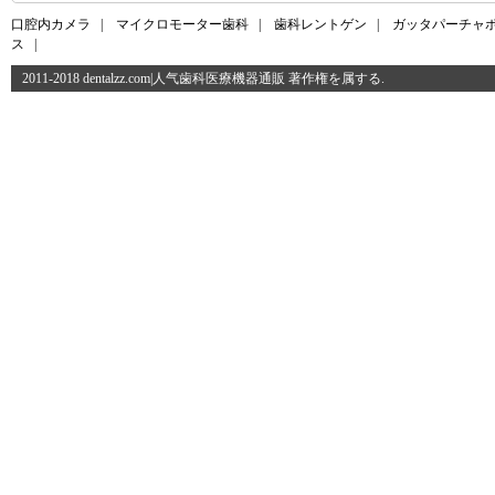
口腔内カメラ
|
マイクロモーター歯科
|
歯科レントゲン
|
ガッタパーチャ
ス
|
2011-2018 dentalzz.com|人气歯科医療機器通販 著作権を属する.