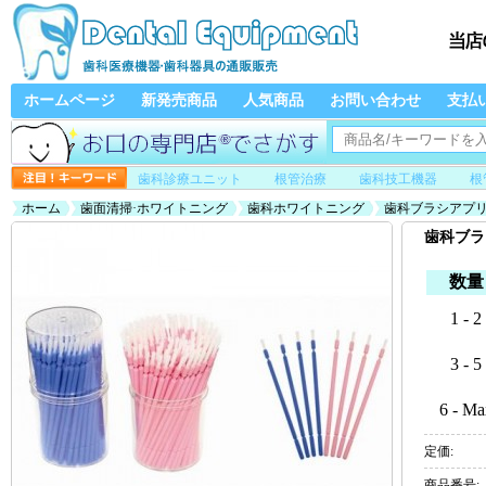
ホームページ
新発売商品
人気商品
お問い合わせ
支払
歯科診療ユニット
根管治療
歯科技工機器
根
ホーム
歯面清掃·ホワイトニング
歯科ホワイトニング
歯科ブラシアプ
歯科ブラ
数量
1 - 2
3 - 5
6 - Ma
定価:
商品番号: