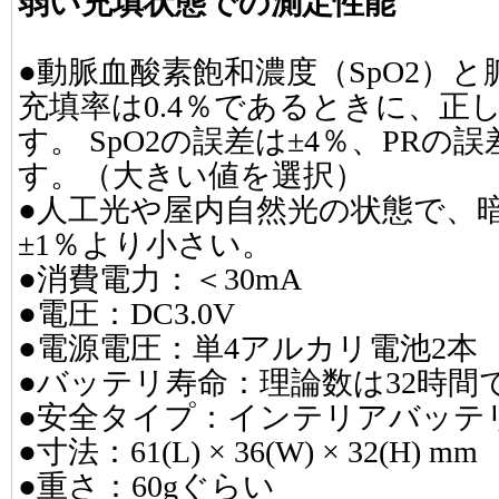
弱い充填状態での測定性能
●動脈血酸素飽和濃度（SpO2）
充填率は0.4％であるときに、正
す。 SpO2の誤差は±4％、PRの誤
す。（大きい値を選択）
●人工光や屋内自然光の状態で、
±1％より小さい。
●消費電力：＜30mA
●電圧：DC3.0V
●電源電圧：単4アルカリ電池2本 1
●バッテリ寿命：理論数は32時間
●安全タイプ：インテリアバッテ
●寸法：61(L) × 36(W) × 32(H) mm
●重さ：60gぐらい