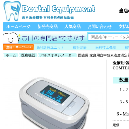
ホームページ
新発売商品
人気商品
お問い合わせ
支払
歯科診療ユニット
根管治療
歯科技工機器
根
ホーム
医療機器
パルスオキシメーター
医療用·家庭用血中酸素濃度測定器(パ
医療用·
COMTE
数量
1 - 2
3 - 5
6 - Ma
定価: