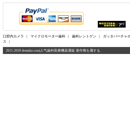
口腔内カメラ
|
マイクロモーター歯科
|
歯科レントゲン
|
ガッタパーチャ
ス
|
2011-2018 dentalzz.com|人气歯科医療機器通販 著作権を属する.