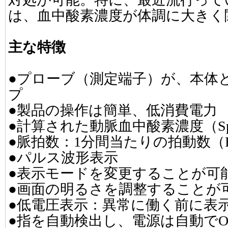
は、血中酸素濃度が体調に大きく
主な特徴
●プローブ（測定端子）が、本体
プ
●製品の操作は簡単、低消費電力
●計算された動脈血中酸素濃度（S
●脈拍数：1分間当たりの拍動数（
●パルス波形表示
●表示モードを変更することが可
●画面の明るさを調整することが
●低電圧表示：異常に働く前に表
●指を自動検出し、電源は自動でON