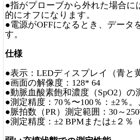
●指がプローブから外れた場合に
的にオフになります。
●電源がOFFになるとき、デー
す。
仕様
●表示：LEDディスプレイ（青と
●画面の解像度：128* 64
●動脈血酸素飽和濃度（SpO2）の
●測定精度：70％〜100％：±2％
●脈拍数（PR）測定範囲：30～25
●測定精度：±2 BPMまたは±２