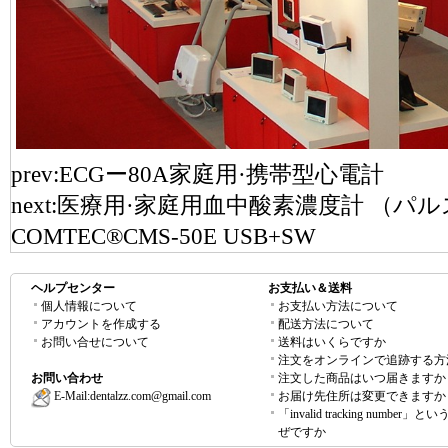
prev:
ECGー80A家庭用·携帯型心電計
next:
医療用·家庭用血中酸素濃度計 （パル
COMTEC®CMS-50E USB+SW
ヘルプセンター
お支払い＆送料
個人情報について
お支払い方法について
アカウントを作成する
配送方法について
お問い合せについて
送料はいくらですか
注文をオンラインで追跡する方
お問い合わせ
注文した商品はいつ届きますか
E-Mail:
dentalzz.com@gmail.com
お届け先住所は変更できますか
「invalid tracking number」
ぜですか