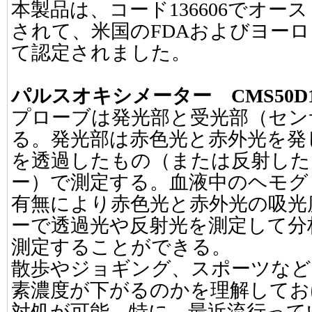
本製品は、コード136606でオー
されて、米国のFDAおよびヨーロッ
て認定されました。
パルスオキシメーター CMS50D
プローブは発光部と受光部（セン
る。発光部は赤色光と赤外光を発
を透過したもの（または反射した
ー）で測定する。血液中のヘモグ
有無により赤色光と赤外光の吸光
ーで透過光や反射光を測定して分析
測定することができる。
散歩やジョギング、スポーツなど
素濃度が下がるのかを理解してお
対処が可能。特に、最近流行って