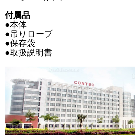
付属品
●本体
●吊りロープ
●保存袋
●取扱説明書