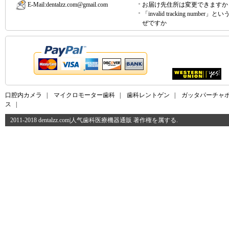
E-Mail:
dentalzz.com@gmail.com
お届け先住所は変更できますか
「invalid tracking number」
ぜですか
口腔内カメラ
|
マイクロモーター歯科
|
歯科レントゲン
|
ガッタパーチャ
ス
|
2011-2018 dentalzz.com|人气歯科医療機器通販 著作権を属する.