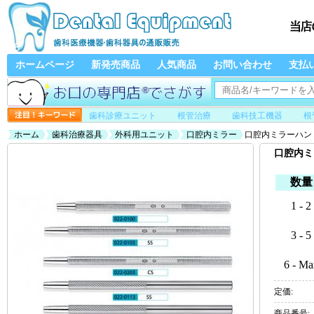
ホームページ
新発売商品
人気商品
お問い合わせ
支払
歯科診療ユニット
根管治療
歯科技工機器
根
ホーム
歯科治療器具
外科用ユニット
口腔内ミラー
口腔内ミラーハン
口腔内ミ
数量
1 - 2
3 - 5
6 - Ma
定価:
商品番号: