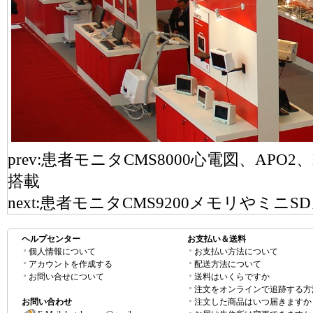
prev:
患者モニタCMS8000心電図、APO2、NI
搭載
next:
患者モニタCMS9200メモリやミニ
ヘルプセンター
お支払い＆送料
個人情報について
お支払い方法について
アカウントを作成する
配送方法について
お問い合せについて
送料はいくらですか
注文をオンラインで追跡する方
お問い合わせ
注文した商品はいつ届きますか