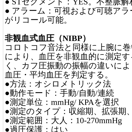
● STセグメント：YES。不整脈解
● アラーム：可視および可聴ア
がリコール可能。
非観血式血圧（NIBP）
コロトコフ音法と同様に上腕に巻
により、血圧を非観血的に測定す
く、カフ圧振動の振幅の違いによ
血圧・平均血圧を判定する。
●方法：オシロメトリック法
●動作モード：手動/自動/連続
●測定単位：mmHg/ KPAを選択
●測定のタイプ：収縮期、拡張期
●測定範囲：大人：10-270mmHg
●過圧保護：はい