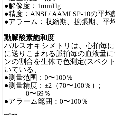
●解像度：1mmHg
●精度：ANSI / AAMI SP-10
●アラーム：収縮期、拡張期、平
動脈酸素飽和度
パルスオキシメトリは、心拍毎に
に送りこまれる脈拍毎の血液量に
ンの割合を生体で色測定(スペク
いている。
●测量范围：0〜100％
●测量精度：±2（70〜100％）;
0〜69％
●アラーム範囲：0〜100％