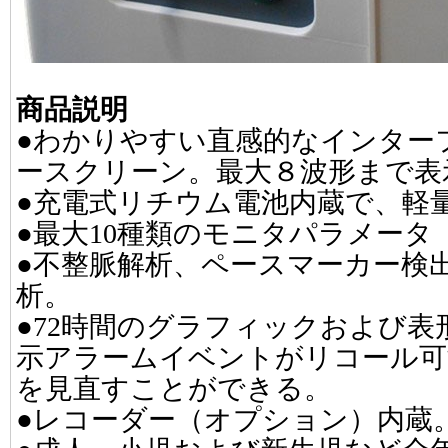
商品説明
●わかりやすい直感的なインター
ースクリーン。最大８波形まで表
●充電式リチウム電池内蔵で、軽
●最大10種類のモニタパラメータ
●不整脈解析、ペースマーカー検
析。
●72時間のグラフィックおよび
示アラームイベントがリコール可
を見直すことができる。
●レコーダー（オプション）内蔵