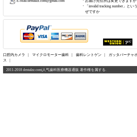
E-Mail:
dentalzz.com@gmail.com
お届け先住所は変更できますか
「invalid tracking number」
ぜですか
口腔内カメラ
|
マイクロモーター歯科
|
歯科レントゲン
|
ガッタパーチャ
ス
|
2011-2018 dentalzz.com|人气歯科医療機器通販 著作権を属する.