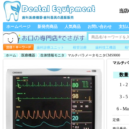
ホームページ
新発売商品
人気商品
お問い合わせ
支払
歯科診療ユニット
根管治療
歯科技工機器
根
ホーム
医療機器
生体情報モニタ
マルチパラメータモニタCMS9000
マルチパ
数量
1 - 2
3 - 5
6 - Ma
定価:
商品番号: