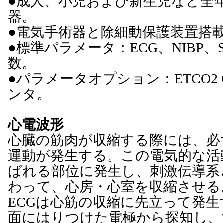
●成人、小児および新生児など全
器。
●電気手術器と除細動保護装置搭
●標準パラメータ：ECG、NIBP、
数。
●パラメータオプション：ETCO2 
ンタ。
心電波形
心臓の筋肉が収縮する際には、必
運動が発生する。この電気的な活
ばれる部位に発生し、刺激伝導系
わって、心房・心室を収縮させる
ECGは心筋の収縮に先立って発
面にはりつけた電極から探知し、