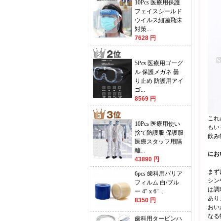
10Pcs 医療用保護
フェイスシールド
ウイルス細菌飛沫
対策...
7628 円
5Pcs 医療用ゴーグ
ル 保護メガネ 曇
り止め 防護用アイ
ゴ...
8569 円
これ
10Pcs 医療用使い
もい
捨て防護服 保護服
飲み
医療スタッフ用隔
離...
にお
43890 円
まず
6pcs 歯科用バリア
シン
フィルム 白/ブル
は調
ー 4" x 6" ...
あり
8350 円
おい
なる
歯科用タービンハ