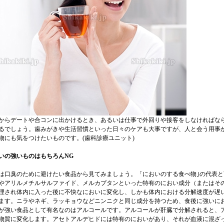
からデートや合コンに出かけるとき、あるいは仕事で外回りや接客をしなければな
るでしょう。歯みがきや生活習慣といった日々のケアも大事ですが、人と会う用事
物にも気をつけたいものです。(
歯科診療ユニット
)
いの強いものはもちろんNG
は口臭のために避けたい食品から見てみましょう。「においのする食べ物｣の代表
やアリルメチルサルファイド、メルカプタンといった特有のにおい成分（またはそ
理され体内に入った後に不快なにおいに変化し、しかも体内における分解速度が遅
ます。ニラやネギ、ラッキョウなどニンニクと同じ成分を持つため、食後に強いに
が強い食品として有名なのはアルコールです。アルコールが肝臓で分解されると、
物質に変化します。アセトアルデヒドには特有のにおいがあり、それが血液に混ざ