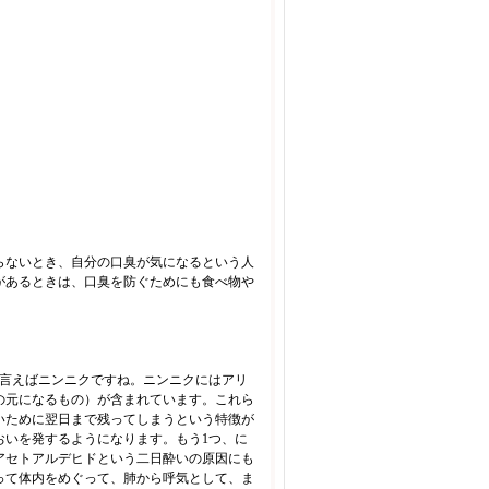
らないとき、自分の口臭が気になるという人
があるときは、口臭を防ぐためにも食べ物や
と言えばニンニクですね。ニンニクにはアリ
の元になるもの）が含まれています。これら
いために翌日まで残ってしまうという特徴が
おいを発するようになります。もう1つ、に
アセトアルデヒドという二日酔いの原因にも
って体内をめぐって、肺から呼気として、ま