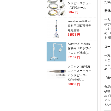
た体
ンドピースチュー
ブ 2/4/6ホール
意外
3867 円
一方
Woodpecker® iLed
やす
歯科用LED可視光
しや
線照射器
め、
24578 円
を摂
Saab®KY-M208A
コー
歯科用LEDホワイ
トニング機械(...
一方
82137 円
ンと
しょ
ソニックL歯科用
め、
エアースケーラー
ハンドピース-
「肉
KaVo®MU...
38038 円
食品
砂糖
めて
アル
とい