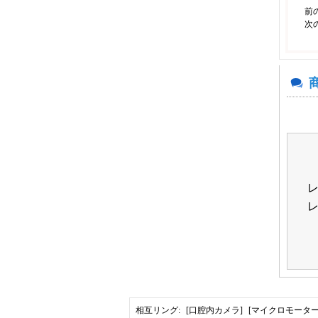
前
次
相互リング:
[口腔内カメラ]
[マイクロモーター