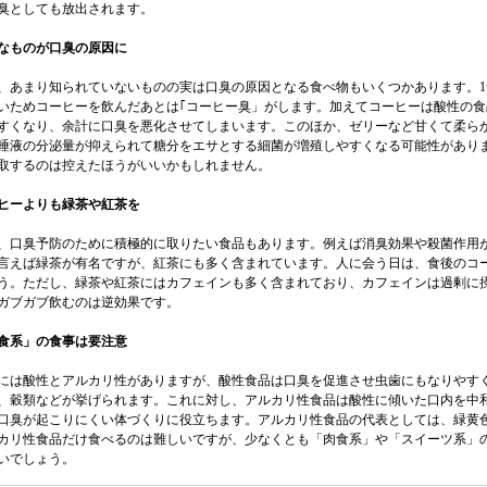
臭としても放出されます。
なものが口臭の原因に
、あまり知られていないものの実は口臭の原因となる食べ物もいくつかあります。
いためコーヒーを飲んだあとは｢コーヒー臭」がします。加えてコーヒーは酸性の
すくなり、余計に口臭を悪化させてしまいます。このほか、ゼリーなど甘くて柔ら
唾液の分泌量が抑えられて糖分をエサとする細菌が増殖しやすくなる可能性があり
取するのは控えたほうがいいかもしれません。
ヒーよりも緑茶や紅茶を
、口臭予防のために積極的に取りたい食品もあります。例えば消臭効果や殺菌作用
言えば緑茶が有名ですが、紅茶にも多く含まれています。人に会う日は、食後のコ
う。ただし、緑茶や紅茶にはカフェインも多く含まれており、カフェインは過剰に
ガブガブ飲むのは逆効果です。
食系」の食事は要注意
には酸性とアルカリ性がありますが、酸性食品は口臭を促進させ虫歯にもなりやす
、穀類などが挙げられます。これに対し、アルカリ性食品は酸性に傾いた口内を中
口臭が起こりにくい体づくりに役立ちます。アルカリ性食品の代表としては、緑黄
カリ性食品だけ食べるのは難しいですが、少なくとも「肉食系」や「スイーツ系」
いでしょう。