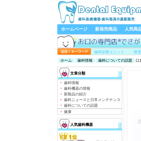
ホームページ
新発売商品
人気商
歯科診療ユニット
根
ホーム
歯科情報
歯科についての話題
口
文章分類
歯科情報
歯科機器の情報
新製品の紹介
歯科ニュースと日常メンテナンス
歯科についての話題
健康
人気歯科機器