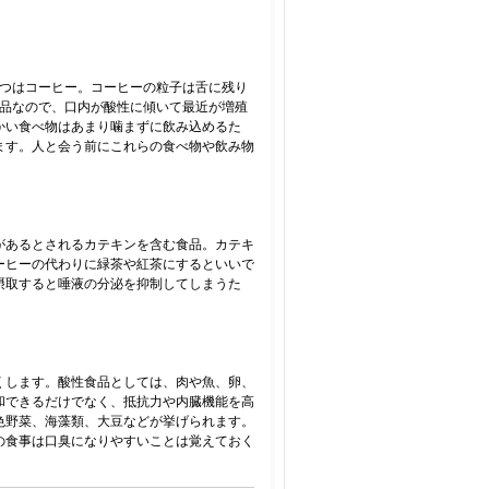
1つはコーヒー。コーヒーの粒子は舌に残り
食品なので、口内が酸性に傾いて最近が増殖
かい食べ物はあまり噛まずに飲み込めるた
ます。人と会う前にこれらの食べ物や飲み物
があるとされるカテキンを含む食品。カテキ
ーヒーの代わりに緑茶や紅茶にするといいで
摂取すると唾液の分泌を抑制してしまうた
くします。酸性食品としては、肉や魚、卵、
和できるだけでなく、抵抗力や内臓機能を高
色野菜、海藻類、大豆などが挙げられます。
の食事は口臭になりやすいことは覚えておく