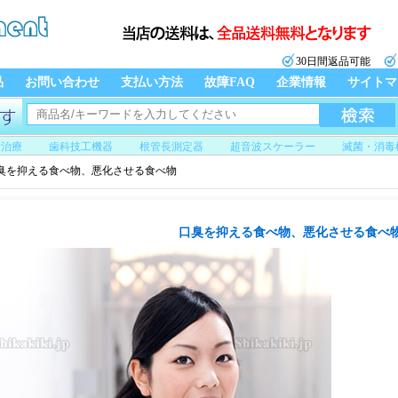
30日間返品可能
品
お問い合わせ
支払い方法
故障FAQ
企業情報
サイトマ
管治療
歯科技工機器
根管長測定器
超音波スケーラー
滅菌・消毒
臭を抑える食べ物、悪化させる食べ物
口臭を抑える食べ物、悪化させる食べ