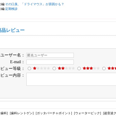
の編:
その口臭、「ドライマウス」が原因かも？
の編:
定期検診
商品レビュー
ユーザー名：
E-mail：
レビュー等級：
レビュー内容：
歯科]
[歯科レントゲン]
[ガッタパーチャポイント]
[ウォーターピック]
[超音波