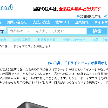
30日間返品可能
品
お問い合わせ
支払い方法
故障FAQ
企業情報
サイトマ
管治療
歯科技工機器
根管長測定器
超音波スケーラー
滅菌・消毒
の口臭、「ドライマウス」が原因かも？
その口臭、「ドライマウス」が原因かも
と言えば直前に食べたものや口内の歯垢（プラーク）が原因というイメージが強い
」が原因であることも少なくありません。私たちの口内は、健康であっても寝起き
の分泌量が減り口内が一時的に乾くことがあります。しかし、ドライマウスはその
みづらかったり口の中がネバネバしたり、口臭がきつくなったりする疾患です。「