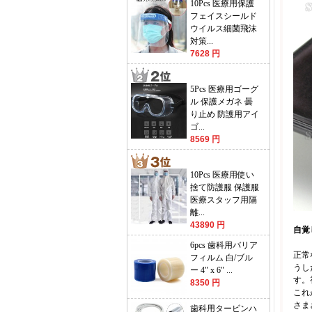
10Pcs 医療用保護
フェイスシールド
ウイルス細菌飛沫
対策...
7628 円
5Pcs 医療用ゴーグ
ル 保護メガネ 曇
り止め 防護用アイ
ゴ...
8569 円
10Pcs 医療用使い
捨て防護服 保護服
医療スタッフ用隔
離...
43890 円
自覚
6pcs 歯科用バリア
正常
フィルム 白/ブル
うし
ー 4" x 6" ...
す。
8350 円
これ
さま
歯科用タービンハ