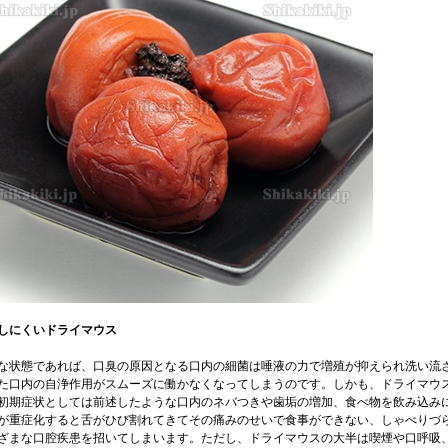
しにくいドライマウス
な状態であれば、口臭の原因となる口内の細菌は唾液の力で増殖が抑えられ洗い流
た口内の自浄作用がスムーズに働かなくなってしまうのです。しかも、ドライマウ
初期症状としては前述したような口内のネバつきや歯垢の増加、食べ物を飲み込み
が重症化すると舌がひび割れてきてその痛みのせいで食事ができない、しゃべりづ
ざまな口腔疾患を招いてしまいます。ただし、ドライマウスの大半は喫煙や口呼吸