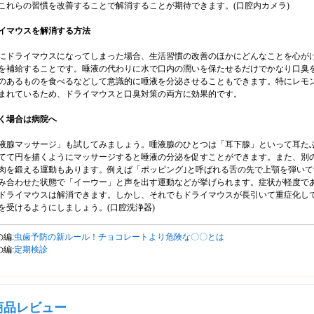
これらの習慣を改善することで解消することが期待できます。(
口腔内カメラ
)
イマウスを解消する方法
にドライマウスになってしまった場合、生活習慣の改善のほかにどんなことを心が
を補給することです。唾液の代わりに水で口内の潤いを保たせるだけでかなり口臭
のあるものを食べるなどして意識的に唾液を分泌させることもできます。特にレモ
まれているため、ドライマウスと口臭対策の両方に効果的です。
く場合は病院へ
液腺マッサージ」も試してみましょう。唾液腺のひとつは「耳下腺」といって耳た
てて円を描くようにマッサージすると唾液の分泌を促すことができます。また、別
肉を鍛える運動もあります。例えば「ポッピング｣と呼ばれる舌の先で上顎を弾いて
み合わせた状態で「イーウー」と声を出す運動などが挙げられます。症状が軽度で
ドライマウスは解消できます。しかし、それでもドライマウスが長引いて重症化し
を受けるようにしましょう。(
口腔洗浄器
)
の編:
虫歯予防の新ルール！チョコレートより危険な〇〇とは
の編:
定期検診
商品レビュー