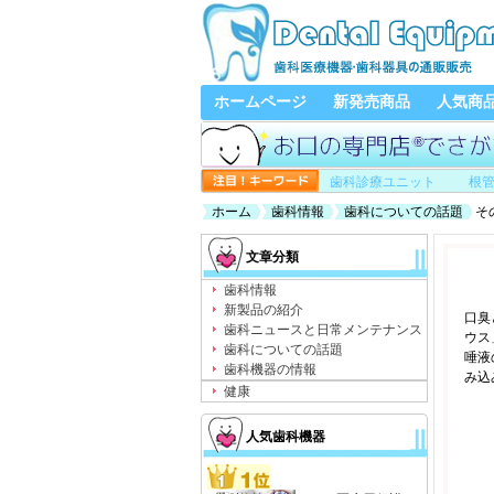
ホームページ
新発売商品
人気商
歯科診療ユニット
根
ホーム
歯科情報
歯科についての話題
そ
文章分類
歯科情報
新製品の紹介
口臭
歯科ニュースと日常メンテナンス
ウス
歯科についての話題
唾液
歯科機器の情報
み込
健康
人気歯科機器