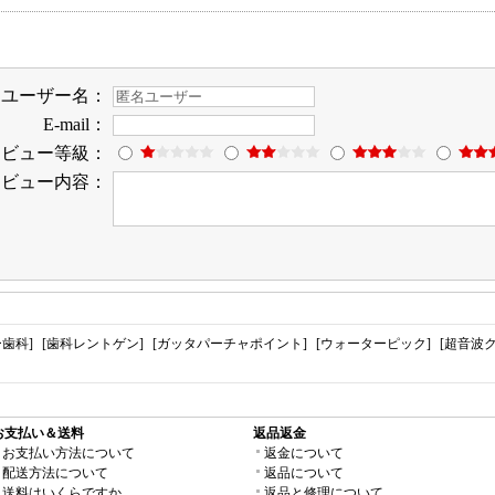
ユーザー名：
E-mail：
レビュー等級：
レビュー内容：
歯科]
[歯科レントゲン]
[ガッタパーチャポイント]
[ウォーターピック]
[超音波
お支払い＆送料
返品返金
お支払い方法について
返金について
配送方法について
返品について
送料はいくらですか
返品と修理について