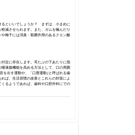
けるといいでしょうか？ まずは、小まめに
を軽減させられます。また、ガムを噛んだり
ンや梅干には消臭・殺菌作用のあるクエン酸
ぶ付近に存在します。耳たぶの下あたりに指
の唾液腺機能を高める方法として、口の周囲
音を出す運動や、「口唇運動｣と呼ばれる歯
あれば、生活習慣の改善とこれらの対策によ
てくるようであれば、歯科や口腔外科にでの