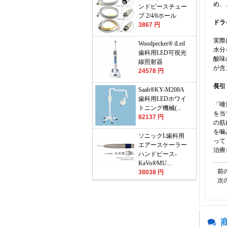
め、
ンドピースチュー
ブ 2/4/6ホール
ドラ
3867 円
実際
Woodpecker® iLed
水分
歯科用LED可視光
酸味
線照射器
が含
24578 円
長引
Saab®KY-M208A
歯科用LEDホワイ
「唾
トニング機械(...
を当
82137 円
の筋
を噛
ソニックL歯科用
って
エアースケーラー
治療
ハンドピース-
KaVo®MU...
前
38038 円
次