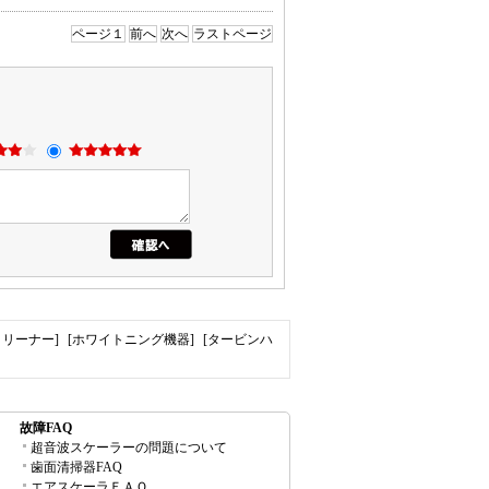
ページ１
前へ
次へ
ラストページ
クリーナー]
[ホワイトニング機器]
[タービンハ
故障FAQ
超音波スケーラーの問題について
歯面清掃器FAQ
エアスケーラＦＡＱ