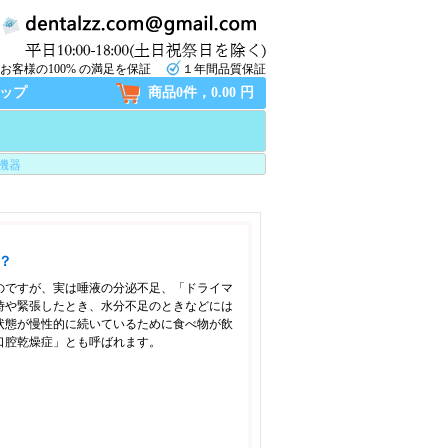
お客様の100% の満足を保証
１年間品質保証
ップ
商品0件，0.00 円
機器
？
のですが、実は唾液の分泌不足、「ドライマ
時や緊張したとき、水分不足のときなどには
状態が慢性的に続いているために食べ物が飲
口腔乾燥症」とも呼ばれます。