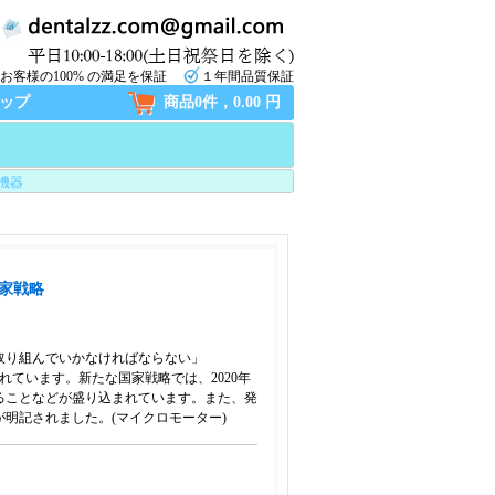
お客様の100% の満足を保証
１年間品質保証
ップ
商品0件，0.00 円
機器
家戦略
取り組んでいかなければならない」
まれています。新たな国家戦略では、2020年
ることなどが盛り込まれています。また、発
明記されました。(
マイクロモーター
)