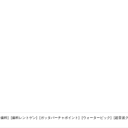
歯科]
[歯科レントゲン]
[ガッタパーチャポイント]
[ウォーターピック]
[超音波