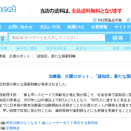
30日間返品可能
品
お問い合わせ
支払い方法
故障FAQ
企業情報
サイトマ
管治療
歯科技工機器
根管長測定器
超音波スケーラー
滅菌・消毒
療薬、介護ロボット…「認知症」新たな国家戦略
治療薬、介護ロボット…「認知症」新たな国
症対策の新たな国家戦略が発表されました。
総理大臣：「最も早いスピードで高齢化が進む我が国こそ、社会全体で認知症に
症の患者は、2025年には65歳以上で約5人に1人となり、700万人に達すると見込
までに日本発の根本治療薬の治験開始を目指すことや介護ロボットの開発を支援す
、早い段階で症状に気が付くため、歯科医師や薬剤師などにも研修を実施することが
の編:
根管治療がなくなる？ 歯にレーザー当てて再生する新技術
の編:
定期検診