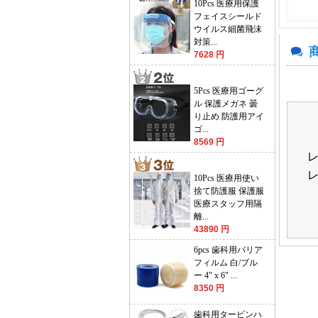
10Pcs 医療用保護
フェイスシールド
ウイルス細菌飛沫
対策...
7628 円
5Pcs 医療用ゴーグ
ル 保護メガネ 曇
り止め 防護用アイ
ゴ...
8569 円
10Pcs 医療用使い
捨て防護服 保護服
医療スタッフ用隔
離...
43890 円
6pcs 歯科用バリア
フィルム 白/ブル
ー 4" x 6" ...
8350 円
歯科用タービンハ