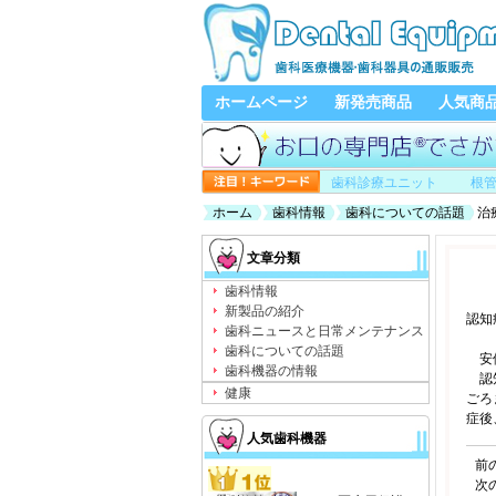
ホームページ
新発売商品
人気商
歯科診療ユニット
根
ホーム
歯科情報
歯科についての話題
治
文章分類
歯科情報
新製品の紹介
認知
歯科ニュースと日常メンテナンス
歯科についての話題
安倍
歯科機器の情報
認知
健康
ごろ
症後
人気歯科機器
前
次