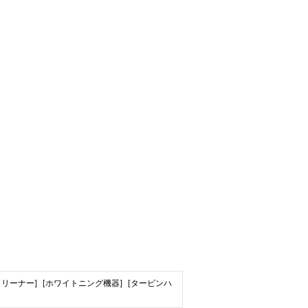
クリーナー]
[ホワイトニング機器]
[タービンハ