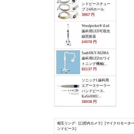
ンドピースチュー
ブ 2/4/6ホール
3867 円
Woodpecker® iLed
歯科用LED可視光
線照射器
24578 円
Saab®KY-M208A
歯科用LEDホワイ
トニング機械(...
82137 円
ソニックL歯科用
エアースケーラー
ハンドピース-
KaVo®MU...
38038 円
相互リング:
[口腔内カメラ]
[マイクロモーター
ンドピース]