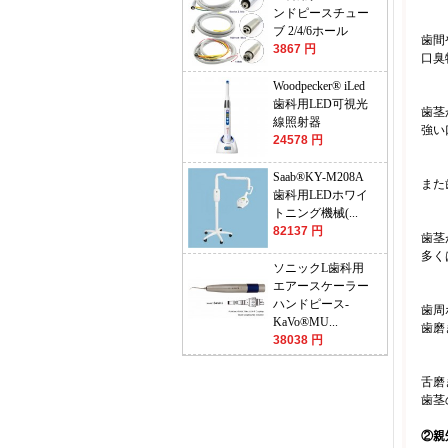
ンドピースチュー
ブ 2/4/6ホール
歯間
3867 円
口臭
Woodpecker® iLed
歯科用LED可視光
歯茎
線照射器
強い
24578 円
Saab®KY-M208A
また
歯科用LEDホワイ
トニング機械(...
82137 円
歯茎
多く
ソニックL歯科用
エアースケーラー
ハンドピース-
歯周
KaVo®MU...
歯磨
38038 円
舌磨
歯茎
②親