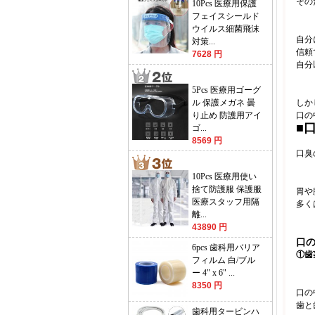
その
10Pcs 医療用保護
フェイスシールド
ウイルス細菌飛沫
自分
対策...
信頼
7628 円
自分
5Pcs 医療用ゴーグ
ル 保護メガネ 曇
しか
り止め 防護用アイ
口の
■
ゴ...
8569 円
口臭
10Pcs 医療用使い
捨て防護服 保護服
胃や
医療スタッフ用隔
多く
離...
43890 円
口
6pcs 歯科用バリア
①歯
フィルム 白/ブル
ー 4" x 6" ...
8350 円
口の
歯と
歯科用タービンハ