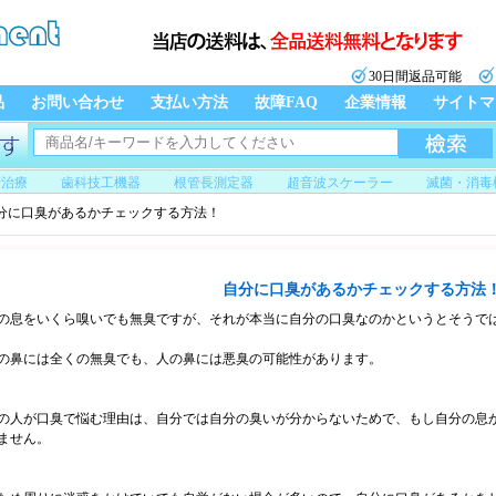
30日間返品可能
品
お問い合わせ
支払い方法
故障FAQ
企業情報
サイトマ
管治療
歯科技工機器
根管長測定器
超音波スケーラー
滅菌・消毒
分に口臭があるかチェックする方法！
自分に口臭があるかチェックする方法
の息をいくら嗅いでも無臭ですが、それが本当に自分の口臭なのかというとそうで
の鼻には全くの無臭でも、人の鼻には悪臭の可能性があります。
の人が口臭で悩む理由は、自分では自分の臭いが分からないためで、もし自分の息
ません。