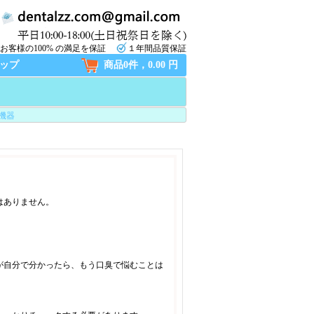
お客様の100% の満足を保証
１年間品質保証
ップ
商品0件，0.00 円
機器
！
はありません。
が自分で分かったら、もう口臭で悩むことは