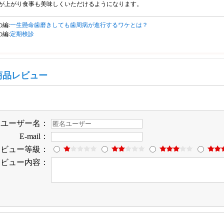
が上がり食事も美味しくいただけるようになります。
の編:
一生懸命歯磨きしても歯周病が進行するワケとは？
の編:
定期検診
商品レビュー
ユーザー名：
E-mail：
レビュー等級：
レビュー内容：