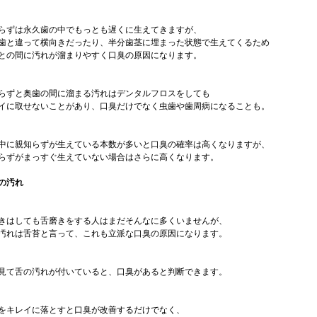
らずは永久歯の中でもっとも遅くに生えてきますが、
歯と違って横向きだったり、半分歯茎に埋まった状態で生えてくるため
との間に汚れが溜まりやすく口臭の原因になります。
らずと奥歯の間に溜まる汚れはデンタルフロスをしても
イに取せないことがあり、口臭だけでなく虫歯や歯周病になることも。
中に親知らずが生えている本数が多いと口臭の確率は高くなりますが、
らずがまっすぐ生えていない場合はさらに高くなります。
の汚れ
きはしても舌磨きをする人はまだそんなに多くいませんが、
汚れは舌苔と言って、これも立派な口臭の原因になります。
見て舌の汚れが付いていると、口臭があると判断できます。
をキレイに落とすと口臭が改善するだけでなく、