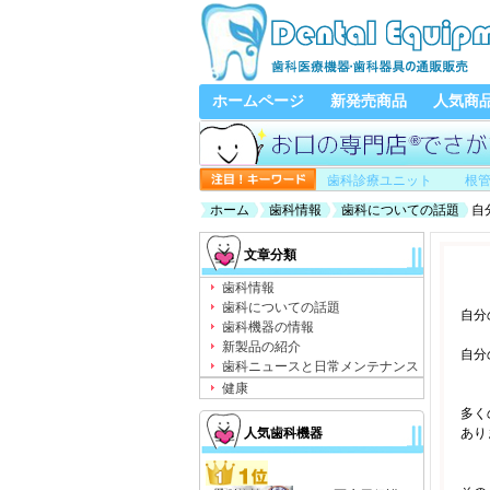
ホームページ
新発売商品
人気商
歯科診療ユニット
根
ホーム
歯科情報
歯科についての話題
自
文章分類
歯科情報
歯科についての話題
自分
歯科機器の情報
新製品の紹介
自分
歯科ニュースと日常メンテナンス
健康
多く
人気歯科機器
あり