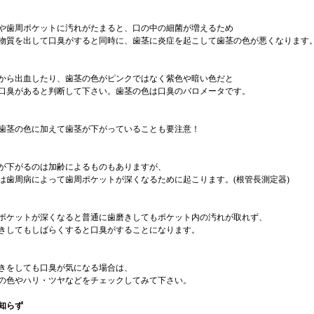
や歯周ポケットに汚れがたまると、口の中の細菌が増えるため
物質を出して口臭がすると同時に、歯茎に炎症を起こして歯茎の色が悪くなります
から出血したり、歯茎の色がピンクではなく紫色や暗い色だと
口臭があると判断して下さい。歯茎の色は口臭のバロメータです。
歯茎の色に加えて歯茎が下がっていることも要注意！
が下がるのは加齢によるものもありますが、
は歯周病によって歯周ポケットが深くなるために起こります。(
根管長測定器
)
ポケットが深くなると普通に歯磨きしてもポケット内の汚れが取れず、
きしてもしばらくすると口臭がすることになります。
きをしても口臭が気になる場合は、
の色やハリ・ツヤなどをチェックしてみて下さい。
知らず