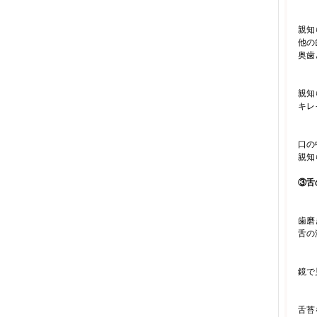
親知
他の
奥歯
親知
キレ
口の
親知
③舌
歯磨
舌の
鏡で
舌苔