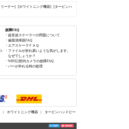
クリーナー]
[ホワイトニング機器]
[タービンハ
故障FAQ
超音波スケーラーの問題について
歯面清掃器FAQ
エアスケーラＦＡＱ
つ
ファイルが折れ易いような気がします。
なぜでしょうか？
WIFI口腔内カメラの故障FAQ
バーが外れる時の処理
ー
|
ホワイトニング機器
|
タービンハンドピー