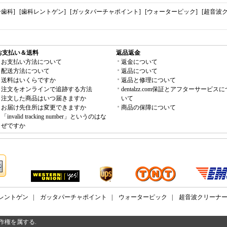
歯科]
[歯科レントゲン]
[ガッタパーチャポイント]
[ウォーターピック]
[超音波
お支払い＆送料
返品返金
お支払い方法について
返金について
配送方法について
返品について
送料はいくらですか
返品と修理について
注文をオンラインで追跡する方法
dentalzz.com保証とアフターサービスに
注文した商品はいつ届きますか
いて
お届け先住所は変更できますか
商品の保障について
「invalid tracking number」というのはな
ぜですか
レントゲン
|
ガッタパーチャポイント
|
ウォーターピック
|
超音波クリーナ
販 著作権を属する.