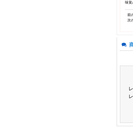
味覚
前
次