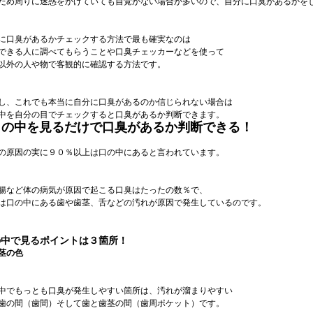
ため周りに迷惑をかけていても自覚がない場合が多いので、自分に口臭があるかを
に口臭があるかチェックする方法で最も確実なのは
できる人に調べてもらうことや口臭チェッカーなどを使って
以外の人や物で客観的に確認する方法です。
し、これでも本当に自分に口臭があるのか信じられない場合は
中を自分の目でチェックすると口臭があるか判断できます。
口の中を見るだけで口臭があるか判断できる！
の原因の実に９０％以上は口の中にあると言われています。
腸など体の病気が原因で起こる口臭はたったの数％で、
は口の中にある歯や歯茎、舌などの汚れが原因で発生しているのです。
の中で見るポイントは３箇所！
茎の色
中でもっとも口臭が発生しやすい箇所は、汚れが溜まりやすい
歯の間（歯間）そして歯と歯茎の間（歯周ポケット）です。